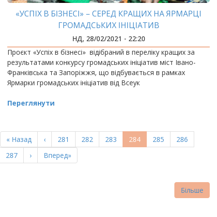
«УСПІХ В БІЗНЕСІ» – СЕРЕД КРАЩИХ НА ЯРМАРЦІ
ГРОМАДСЬКИХ ІНІЦІАТИВ
НД, 28/02/2021 - 22:20
Проєкт «Успіх в бізнесі» відібраний в переліку кращих за
результатами конкурсу громадських ініціатив міст Івано-
Франківська та Запоріжжя, що відбувається в рамках
Ярмарки громадських ініціатив від Всеук
Переглянути
РОЗБИВКА
НА
Перша
« Назад
Попередня
‹
Page
281
Page
282
Page
283
Поточна
284
Page
285
Page
286
СТОРІНКИ
сторінка
сторінка
сторінка
Page
287
Наступна
›
Остання
Вперед»
сторінка
сторінка
Більше