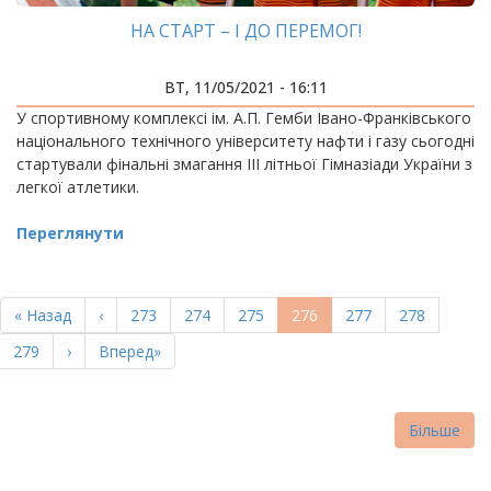
НА СТАРТ – І ДО ПЕРЕМОГ!
ВТ, 11/05/2021 - 16:11
У спортивному комплексі ім. А.П. Гемби Івано-Франківського
національного технічного університету нафти і газу сьогодні
стартували фінальні змагання ІІІ літньої Гімназіади України з
легкої атлетики.
Переглянути
РОЗБИВКА
НА
Перша
« Назад
Попередня
‹
Page
273
Page
274
Page
275
Поточна
276
Page
277
Page
278
СТОРІНКИ
сторінка
сторінка
сторінка
Page
279
Наступна
›
Остання
Вперед»
сторінка
сторінка
Більше