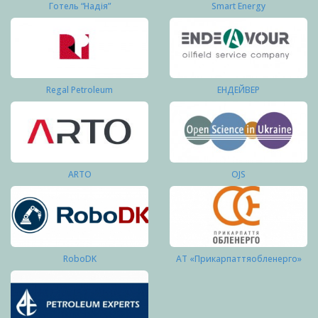
Готель “Надія”
Smart Energy
Regal Petroleum
ЕНДЕЙВЕР
ARTO
OJS
RoboDK
АТ «Прикарпаттяобленерго»