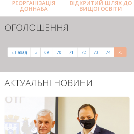
РЕОРГАНІЗАЦІЯ
ВІДКРИТИЙ ШЛЯХ ДО
ДОННАБА
ВИЩОЇ ОСВІТИ
ОГОЛОШЕННЯ
РОЗБИВКА
НА
Перша
« Назад
Попередня
‹‹
Page
69
Page
70
Page
71
Page
72
Page
73
Page
74
Поточн
75
СТОРІНКИ
сторінка
сторінка
сторінк
АКТУАЛЬНІ НОВИНИ