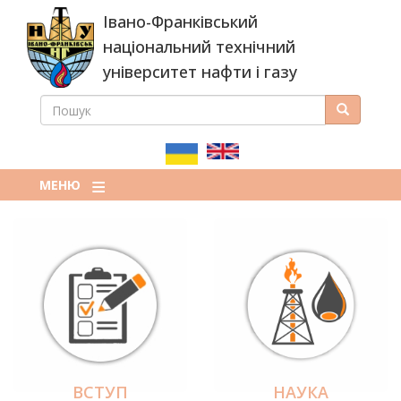
Перейти
Івано-Франківський
до
основного
національний технічний
вмісту
університет нафти і газу
ПОШУК
Пошук
ПОШУКОВА
ФОРМА
МЕНЮ
ВСТУП
НАУКА