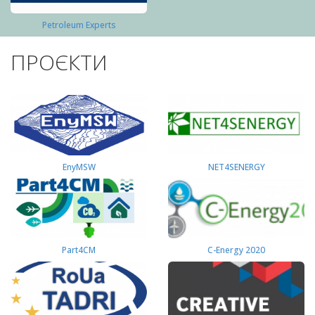
Petroleum Experts
ПРОЄКТИ
EnyMSW
NET4SENERGY
Part4СМ
C-Energy 2020