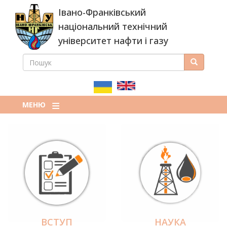
Перейти
Івано-Франківський
до
основного
національний технічний
вмісту
університет нафти і газу
ПОШУК
Пошук
ПОШУКОВА
ФОРМА
МЕНЮ
ВСТУП
НАУКА