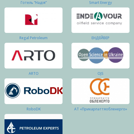
Готель “Надія”
Smart Energy
Regal Petroleum
ЕНДЕЙВЕР
ARTO
OJS
RoboDK
АТ «Прикарпаттяобленерго»