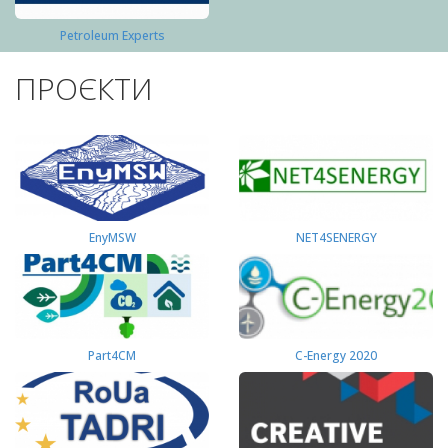
Petroleum Experts
ПРОЄКТИ
EnyMSW
NET4SENERGY
Part4СМ
C-Energy 2020