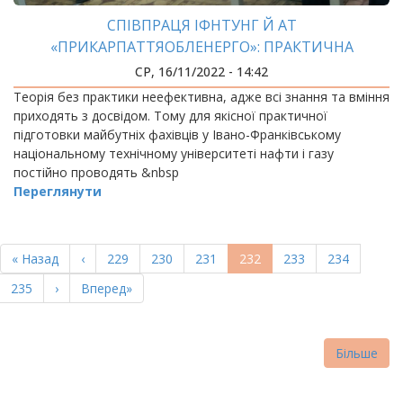
СПІВПРАЦЯ ІФНТУНГ Й АТ
«ПРИКАРПАТТЯОБЛЕНЕРГО»: ПРАКТИЧНА
СКЛАДОВА
СР, 16/11/2022 - 14:42
Теорія без практики неефективна, адже всі знання та вміння
приходять з досвідом. Тому для якісної практичної
підготовки майбутніх фахівців у Івано-Франківському
національному технічному університеті нафти і газу
постійно проводять &nbsp
Переглянути
РОЗБИВКА
НА
Перша
« Назад
Попередня
‹
Page
229
Page
230
Page
231
Поточна
232
Page
233
Page
234
СТОРІНКИ
сторінка
сторінка
сторінка
Page
235
Наступна
›
Остання
Вперед»
сторінка
сторінка
Більше