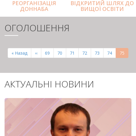
РЕОРГАНІЗАЦІЯ
ВІДКРИТИЙ ШЛЯХ ДО
ДОННАБА
ВИЩОЇ ОСВІТИ
ОГОЛОШЕННЯ
РОЗБИВКА
НА
Перша
« Назад
Попередня
‹‹
Page
69
Page
70
Page
71
Page
72
Page
73
Page
74
Поточн
75
СТОРІНКИ
сторінка
сторінка
сторінк
АКТУАЛЬНІ НОВИНИ