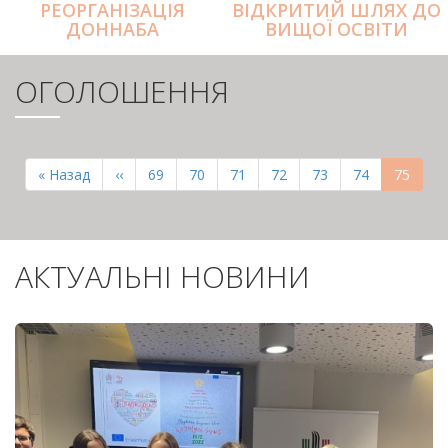
РЕОРГАНІЗАЦІЯ
ВІДКРИТИЙ ШЛЯХ ДО
ДОННАБА
ВИЩОЇ ОСВІТИ
ОГОЛОШЕННЯ
РОЗБИВКА
НА
Перша
« Назад
Попередня
‹‹
Page
69
Page
70
Page
71
Page
72
Page
73
Page
74
Поточн
75
СТОРІНКИ
сторінка
сторінка
сторінк
АКТУАЛЬНІ НОВИНИ