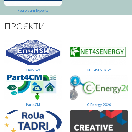
Petroleum Experts
ПРОЄКТИ
EnyMSW
NET4SENERGY
Part4СМ
C-Energy 2020