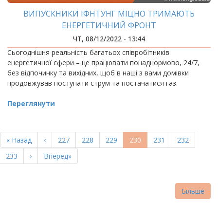
ВИПУСКНИКИ ІФНТУНГ МІЦНО ТРИМАЮТЬ
ЕНЕРГЕТИЧНИЙ ФРОНТ
ЧТ, 08/12/2022 - 13:44
Сьогоднішня реальність багатьох співробітників
енергетичної сфери – це працювати понаднормово, 24/7,
без відпочинку та вихідних, щоб в наші з вами домівки
продовжував поступати струм та постачатися газ.
Переглянути
РОЗБИВКА
НА
Перша
« Назад
Попередня
‹
Page
227
Page
228
Page
229
Поточна
230
Page
231
Page
232
СТОРІНКИ
сторінка
сторінка
сторінка
Page
233
Наступна
›
Остання
Вперед»
сторінка
сторінка
Більше