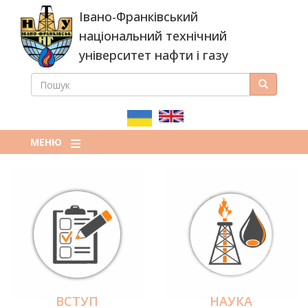
Перейти
Івано-Франківський
до
основного
національний технічний
вмісту
університет нафти і газу
ПОШУК
Пошук
ПОШУКОВА
ФОРМА
МЕНЮ
ВСТУП
НАУКА