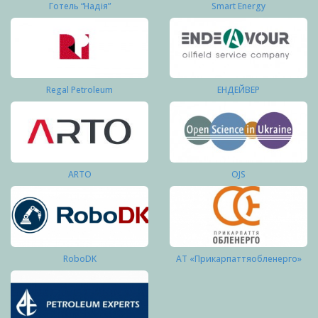
Готель “Надія”
Smart Energy
Regal Petroleum
ЕНДЕЙВЕР
ARTO
OJS
RoboDK
АТ «Прикарпаттяобленерго»