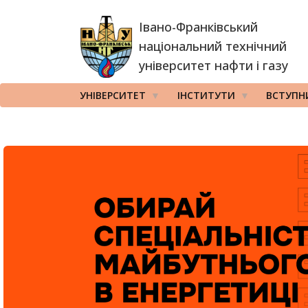
Перейти
Івано-Франківський
до
основного
національний технічний
вмісту
університет нафти і газу
УНІВЕРСИТЕТ
ІНСТИТУТИ
ВСТУПН