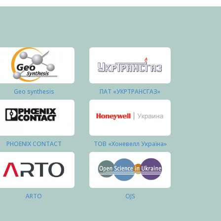
Geo synthesis
ПАТ «УКРТРАНСГАЗ»
PHOENIX CONTACT
ТОВ «Хоневелл Україна»
ARTO
OJS