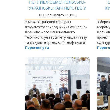
ПОГЛИБЛЮЄМО ПОЛЬСЬКО-
С
УКРАЇНСЬКЕ ПАРТНЕРСТВО У
К
СФЕРІ ОСВІТИ ТА НАУКИ
ПН, 06/10/2025 - 13:10
У межах тривалої співпраці
З берез
Факультету природничих наук Івано-
Марамур
Франківського національного
Франків
технічного університету нафти і газу
проект 
та факультету геології, геофізики й
культур
охорони навколишнього середовища
Переглянути
оцифро
Перегл
поколін