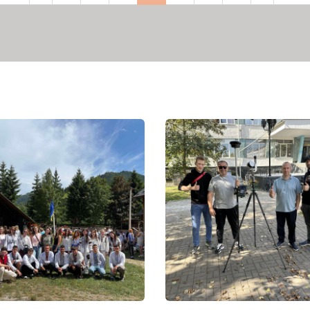
рінка
сторінка
сторінка
сторінка
сторі