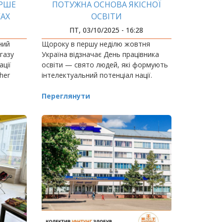
ЕРШЕ
ПОТУЖНА ОСНОВА ЯКІСНОЇ
АХ
ОСВІТИ
ПТ, 03/10/2025 - 16:28
ний
Щороку в першу неділю жовтня
 газу
Україна відзначає День працівника
ації
освіти — свято людей, які формують
her
інтелектуальний потенціал нації.
ься МОН
Переглянути
о банку.