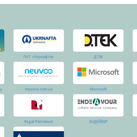
ПАТ «Укрнафта»
ДТЕК
ку
Neuvoo.com.ua
Microsoft
Regal Petroleum
ЕНДЕЙВЕР