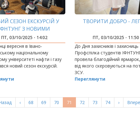
ИЙ СЕЗОН ЕКСКУРСІЙ У
ТВОРИТИ ДОБРО - ЛЕГ
ІФНТУНГ З НОВИМИ
ВРАЖЕННЯМИ
ПТ, 03/10/2025 - 14:02
ПТ, 03/10/2025 - 11:50
нці вересня в Івано-
До Дня захисників і захисниць
вському національному
Профспілка студентів ІФНТУН
ому університеті нафти і газу
провела благодійний ярмарок
вся новий сезон екскурсій.
від якого скеровуються на по
ЗСУ.
янути
Переглянути
ерша
Назад
Попередня
‹
Page
68
Page
69
Page
70
Поточна
71
Page
72
Page
73
Page
74
Наступна
›
Остан
Впере
орінка
сторінка
сторінка
сторінка
сторі