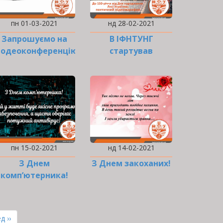
пн 01-03-2021
нд 28-02-2021
Запрошуємо на
В ІФНТУНГ
іодеоконференцію!
стартував
поетичний…
пн 15-02-2021
нд 14-02-2021
З Днем
З Днем закоханих!
комп’ютерника!
ння
д ››