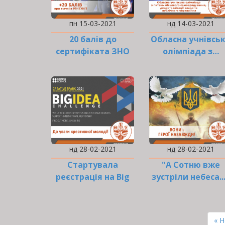
пн 15-03-2021
нд 14-03-2021
20 балів до
Обласна учнівсь
сертифіката ЗНО
олімпіада з…
дарує…
нд 28-02-2021
нд 28-02-2021
Стартувала
"А Сотню вже
реєстрація на Big
зустріли небеса..
Idea Challenge
2021!
РОЗБИВКА
НА
Пе
« 
СТОРІНКИ