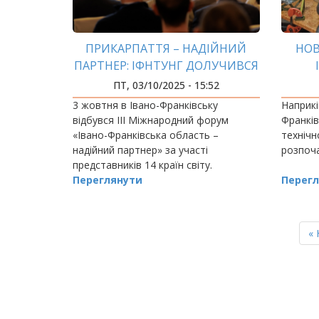
ПРИКАРПАТТЯ – НАДІЙНИЙ
НОВ
ПАРТНЕР: ІФНТУНГ ДОЛУЧИВСЯ
ДО МІЖНАРОДНОГО ФОРУМУ
ПТ, 03/10/2025 - 15:52
3 жовтня в Івано-Франківську
Наприкі
відбувся ІІІ Міжнародний форум
Франкі
«Івано-Франківська область –
технічн
надійний партнер» за участі
розпоча
представників 14 країн світу.
Переглянути
Перегл
РОЗБИВКА
НА
П
« 
СТОРІНКИ
ст