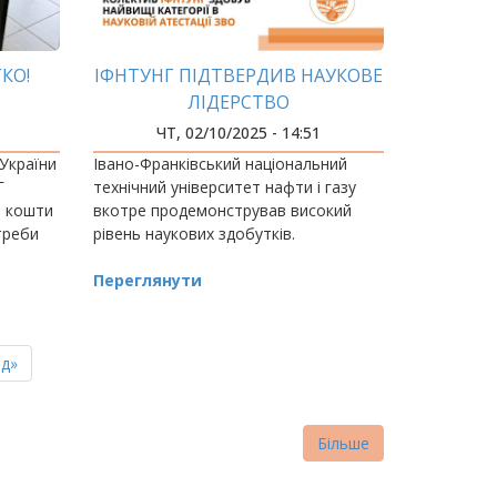
КО!
ІФНТУНГ ПІДТВЕРДИВ НАУКОВЕ
ЛІДЕРСТВО
ЧТ, 02/10/2025 - 14:51
 України
Івано-Франківський національний
Г
технічний університет нафти і газу
, кошти
вкотре продемонстрував високий
треби
рівень наукових здобутків.
Переглянути
ня
д»
нка
Більше