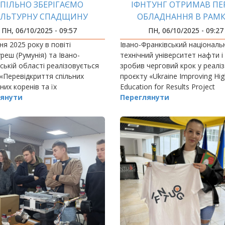
ПІЛЬНО ЗБЕРІГАЄМО
ІФНТУНГ ОТРИМАВ П
УЛЬТУРНУ СПАДЩИНУ
ОБЛАДНАННЯ В РАМК
ПРОЄКТУ UIHERP
ПН, 06/10/2025 - 09:57
ПН, 06/10/2025 - 09:27
ня 2025 року в повіті
Івано-Франківський національ
еш (Румунія) та Івано-
технічний університет нафти і
ській області реалізовується
зробив черговий крок у реаліз
«Перевідкриття спільних
проєкту «Ukraine Improving Hig
них коренів та їх
Education for Results Project
вування для майбутніх
янути
(UIHERP)», який впроваджуєт
Переглянути
ь – Root4Dig».
України за підтримки Світовог