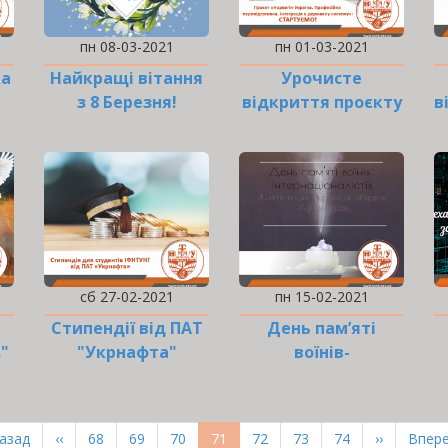
пн 08-03-2021
пн 01-03-2021
ка
Найкращі вітання
Урочисте
з 8 Березня!
відкриття проєкту
в
"Норвегія-Україна"
сб 27-02-2021
пн 15-02-2021
Стипендії від ПАТ
День пам’яті
."
"Укрнафта"
воїнів-
інтернаціоналістів
рша
Назад
Попередня
‹‹
Page
68
Page
69
Page
70
Поточна
71
Page
72
Page
73
Page
74
Наступна
››
Оста
Впере