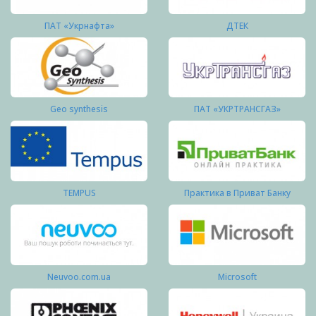
ПАТ «Укрнафта»
ДТЕК
Geo synthesis
ПАТ «УКРТРАНСГАЗ»
TEMPUS
Практика в Приват Банку
Neuvoo.com.ua
Microsoft