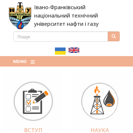
Перейти
Івано-Франківський
до
основного
національний технічний
вмісту
університет нафти і газу
ПОШУК
Пошук
ПОШУКОВА
ФОРМА
МЕНЮ
ВСТУП
НАУКА