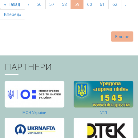
Перша
« Назад
Попередня
‹
Page
56
Page
57
Page
58
Поточна
59
Page
60
Page
61
Page
62
Насту
›
СТОРІНКИ
сторінка
сторінка
сторінка
сторі
Остання
Вперед»
сторінка
Більше
ПАРТНЕРИ
МОН України
УГЛ