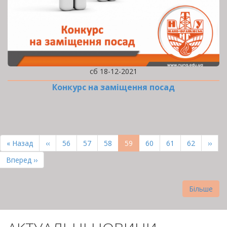
сб 18-12-2021
Конкурс на заміщення посад
РОЗБИВКА
НА
Перша
« Назад
Попередня
‹‹
Page
56
Page
57
Page
58
Поточна
59
Page
60
Page
61
Page
62
Наст
››
СТОРІНКИ
сторінка
сторінка
сторінка
сторі
Остання
Вперед ››
сторінка
Більше