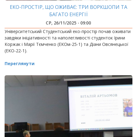
ЕКО-ПРОСТІР, ЩО ОЖИВАЄ: ТРИ ВОРКШОПИ ТА
БАГАТО ЕНЕРГІЇ
СР, 26/11/2025 - 09:00
Університетський Студентський еко-простір почав оживати
завдяки ініціативності та наполегливості студенток Ірини
Коржак і Марії Тємченко (ЕКОм-25-1) та Діани Овсянецької
(ЕКО-22-1).
Переглянути