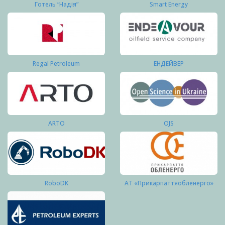
Готель “Надія”
Smart Energy
Regal Petroleum
ЕНДЕЙВЕР
ARTO
OJS
RoboDK
АТ «Прикарпаттяобленерго»