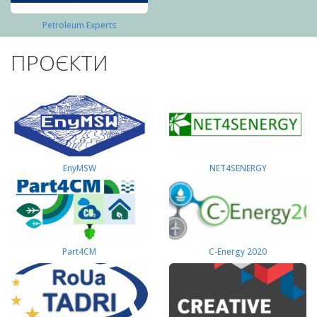
Petroleum Experts
ПРОЄКТИ
EnyMSW
NET4SENERGY
Part4СМ
C-Energy 2020