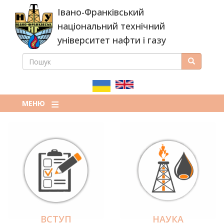
Перейти
Івано-Франківський
до
основного
національний технічний
вмісту
університет нафти і газу
ПОШУК
Пошук
ПОШУКОВА
ФОРМА
МЕНЮ
ВСТУП
НАУКА