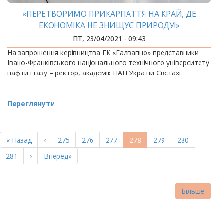
«ПЕРЕТВОРИМО ПРИКАРПАТТЯ НА КРАЙ, ДЕ
ЕКОНОМІКА НЕ ЗНИЩУЄ ПРИРОДУ!»
ПТ, 23/04/2021 - 09:43
На запрошення керівництва ГК «Галвапно» представники
Івано-Франківського національного технічного університету
нафти і газу – ректор, академік НАН України Євстахі
Переглянути
РОЗБИВКА
НА
Перша
« Назад
Попередня
‹
Page
275
Page
276
Page
277
Поточна
278
Page
279
Page
280
СТОРІНКИ
сторінка
сторінка
сторінка
Page
281
Наступна
›
Остання
Вперед»
сторінка
сторінка
Більше