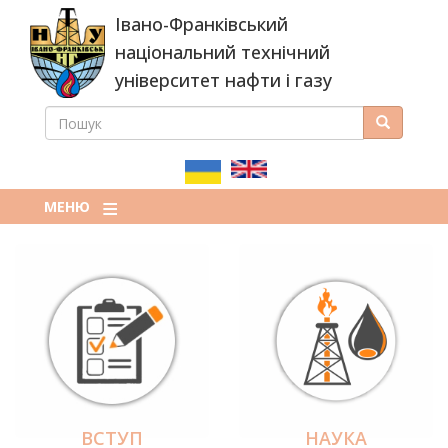
Перейти
Івано-Франківський
до
основного
національний технічний
вмісту
університет нафти і газу
ПОШУК
Пошук
ПОШУКОВА
ФОРМА
МЕНЮ
ВСТУП
НАУКА