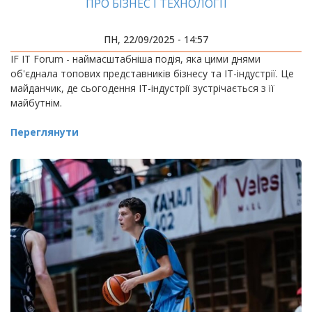
ПРО БІЗНЕС І ТЕХНОЛОГІЇ
ПН, 22/09/2025 - 14:57
IF IT Forum - наймасштабніша подія, яка цими днями
об'єднала топових представників бізнесу та ІТ-індустрії. Це
майданчик, де сьогодення ІТ-індустрії зустрічається з її
майбутнім.
Переглянути