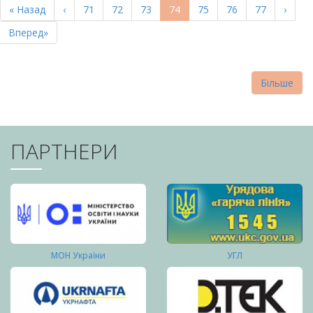
Перша
« Назад
Попередня
‹
Page
71
Page
72
Page
73
Поточна
74
Page
75
Page
76
Page
77
Насту
›
СТОРІНКИ
сторінка
сторінка
сторінка
сторі
Остання
Вперед»
сторінка
Більше
ПАРТНЕРИ
МОН України
УГЛ