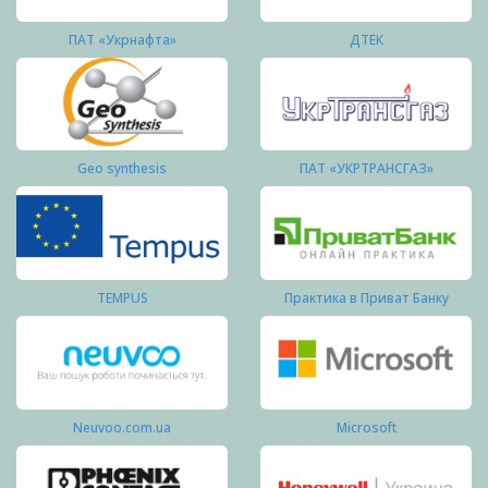
ПАТ «Укрнафта»
ДТЕК
Geo synthesis
ПАТ «УКРТРАНСГАЗ»
TEMPUS
Практика в Приват Банку
Neuvoo.com.ua
Microsoft