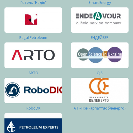
Готель “Надія”
Smart Energy
Regal Petroleum
ЕНДЕЙВЕР
ARTO
OJS
RoboDK
АТ «Прикарпаттяобленерго»