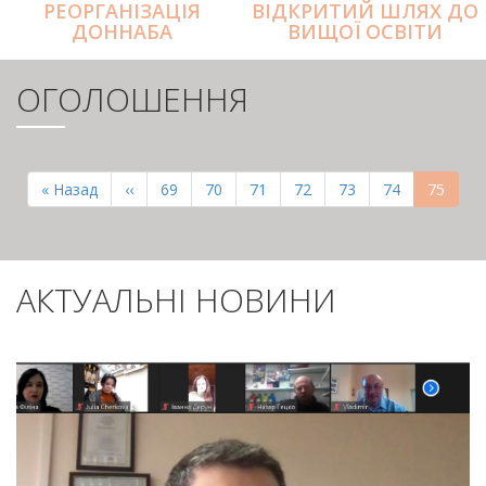
РЕОРГАНІЗАЦІЯ
ВІДКРИТИЙ ШЛЯХ ДО
ДОННАБА
ВИЩОЇ ОСВІТИ
ОГОЛОШЕННЯ
РОЗБИВКА
НА
Перша
« Назад
Попередня
‹‹
Page
69
Page
70
Page
71
Page
72
Page
73
Page
74
Поточн
75
СТОРІНКИ
сторінка
сторінка
сторінк
АКТУАЛЬНІ НОВИНИ