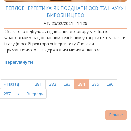
ТЕПЛОЕНЕРГЕТИКА: ЯК ПОЄДНАТИ ОСВІТУ, НАУКУ І
ВИРОБНИЦТВО
ЧТ, 25/02/2021 - 14:26
25 лютого відбулось підписання договору між Івано-
Франківським національним технічним університетом нафти
і газу (в особі ректора університету Євстахія
Крижанівського) та Державним міським підприє
Переглянути
РОЗБИВКА
НА
Перша
« Назад
Попередня
‹
Page
281
Page
282
Page
283
Поточна
284
Page
285
Page
286
СТОРІНКИ
сторінка
сторінка
сторінка
Page
287
Наступна
›
Остання
Вперед»
сторінка
сторінка
Більше