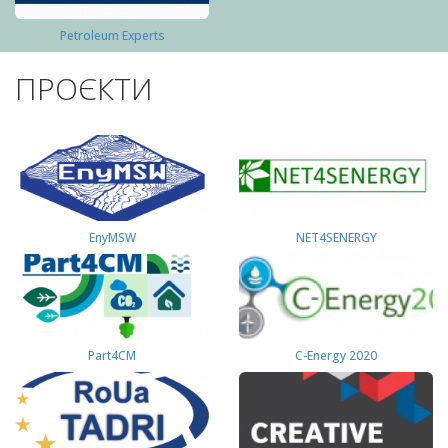
Petroleum Experts
ПРОЄКТИ
EnyMSW
NET4SENERGY
Part4СМ
C-Energy 2020