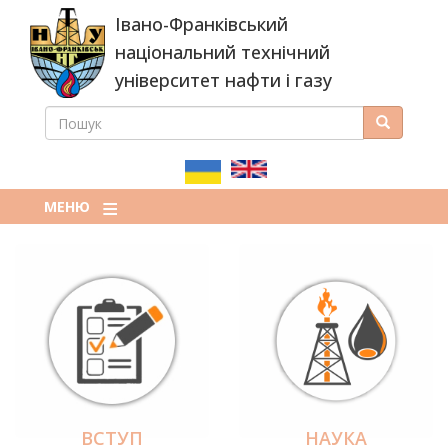
Перейти
Івано-Франківський
до
основного
національний технічний
вмісту
університет нафти і газу
ПОШУК
Пошук
ПОШУКОВА
ФОРМА
МЕНЮ
ВСТУП
НАУКА