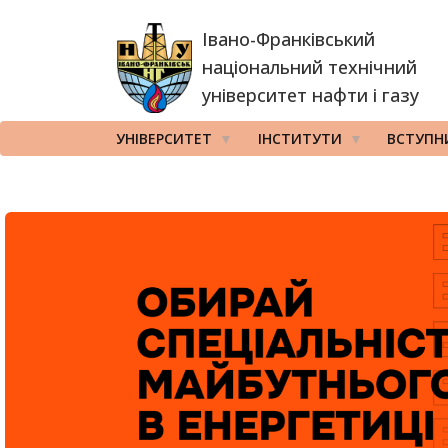
Перейти
Івано-Франківський
до
основного
національний технічний
вмісту
університет нафти і газу
УНІВЕРСИТЕТ
ІНСТИТУТИ
ВСТУПН