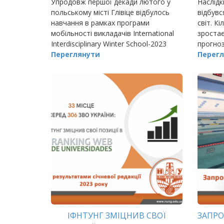
Упродовж першої декади лютого у
Наслідк
польському місті Глівіце відбулось
відбувс
навчання в рамках програми
світ. К
мобільності викладачів International
зростає
Interdisciplinary Winter School-2023
прогноз
“Smart Public Space in Prosument
Переглянути
в інших
Перегл
Energy Transition”.
землетр
держав
ІФНТУНГ ЗМІЦНИВ СВОЇ
ЗАПРО