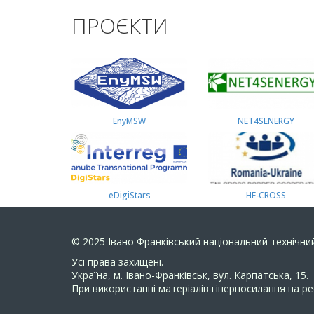
ПРОЄКТИ
EnyMSW
NET4SENERGY
eDigiStars
HE-CROSS
© 2025
Івано Франківський національний технічний
Усi права захищенi.
Україна, м. Івано-Франківськ, вул. Карпатська, 15.
При використанні матеріалів гіперпосилання на ре