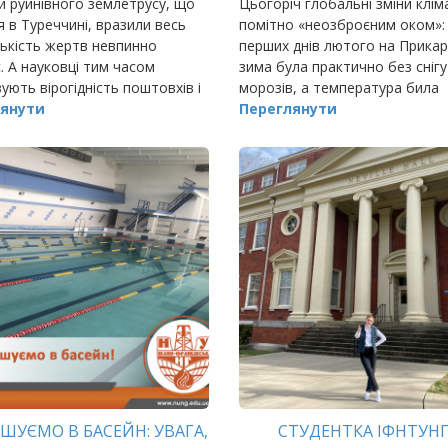
и руйнівного землетрусу, що
Цьогоріч глобальні зміни клім
я в Туреччині, вразили весь
помітно «неозброєним оком»:
ількість жертв невпинно
перших днів лютого на Прикар
. А науковці тим часом
зима була практично без снігу
ують вірогідність поштовхів і
морозів, а температура била
 країнах. Пригадуючи
янути
абсолютні рекорди.
Переглянути
уси, хвилі яких сягали нашої
и,…
ШУЄМО В БАСЕЙН: УВАГА,
СТУДЕНТКА ІФНТУНГ