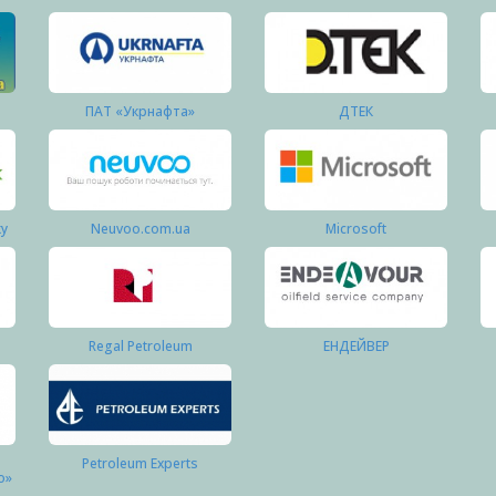
ПАТ «Укрнафта»
ДТЕК
ку
Neuvoo.com.ua
Microsoft
Regal Petroleum
ЕНДЕЙВЕР
Petroleum Experts
о»