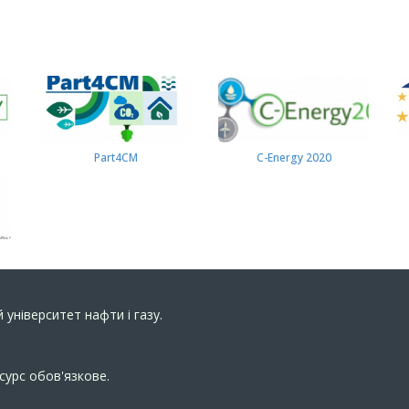
Part4СМ
C-Energy 2020
 університет нафти і газу.
сурс обов'язкове.