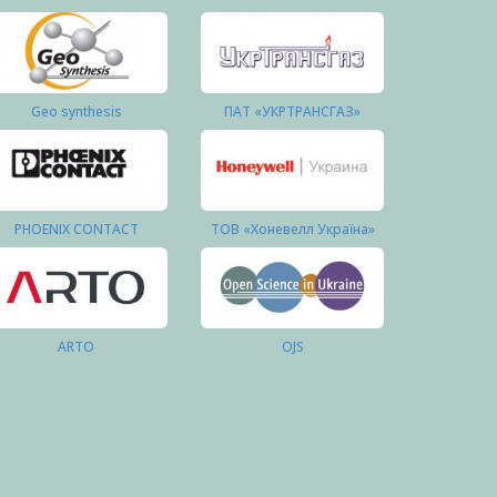
Geo synthesis
ПАТ «УКРТРАНСГАЗ»
PHOENIX CONTACT
ТОВ «Хоневелл Україна»
ARTO
OJS