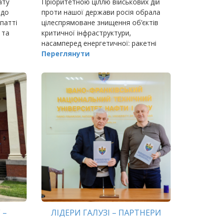
ату
Пріоритетною ціллю військових дій
 до
проти нашої держави росія обрала
патті
цілеспрямоване знищення об’єктів
 та
критичної інфраструктури,
насамперед енергетичної: ракетні
удари по ТЕС та ТЕЦ, пошкодження
Переглянути
трансформаторів і ліній
електропередач, обстріли ат
 –
ЛІДЕРИ ГАЛУЗІ – ПАРТНЕРИ