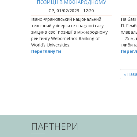
ПОЗИЦІЇ В МІЖНАРОДНОМУ
РЕЙТИНГУ WEBOMETRICS
СР, 01/02/2023 - 12:20
Івано-Франківський національний
На базі
технічний університет нафти і газу
П. Гемб
зміцнив свої позиції в міжнародному
плавал
рейтингу Webometrics Ranking of
– 25 м,
World’s Universities.
глибина 
Переглянути
Перегл
РОЗБИВКА
НА
Перш
« Наз
СТОРІНКИ
сторін
ПАРТНЕРИ