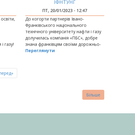
ІФНТУНГ
РАМИ
ПТ, 20/01/2023 - 12:47
AD
освіти,
До когорти партнерів Івано-
Франківського національного
технічного університету нафти і газу
долучилась компанія «ПБС», добре
і газу!
знана франківцям своїми дорожньо-
будівельними роботами.
Переглянути
пна
стання
перед»
нка
торінка
Більше