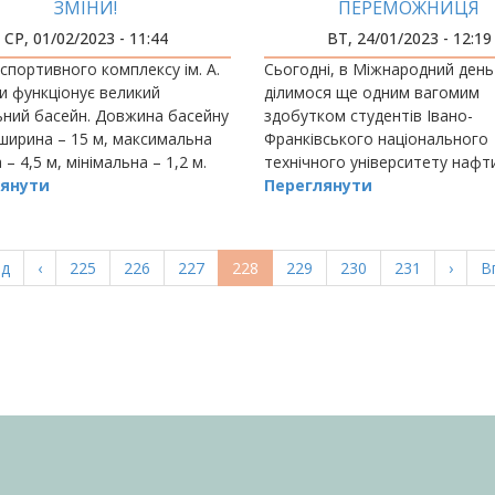
ЗМІНИ!
ПЕРЕМОЖНИЦЯ
АМЕРИКАНСЬКОЇ ПРОГ
СР, 01/02/2023 - 11:44
ВТ, 24/01/2023 - 12:19
ОБМІНУ GLOBAL UGR
 спортивного комплексу ім. А.
Сьогодні, в Міжнародний день 
и функціонує великий
ділимося ще одним вагомим
ьний басейн. Довжина басейну
здобутком студентів Івано-
 ширина – 15 м, максимальна
Франківського національного
– 4,5 м, мінімальна – 1,2 м.
технічного університету нафти 
янути
Переглянути
а
ад
Попередня
‹
Page
225
Page
226
Page
227
Поточна
228
Page
229
Page
230
Page
231
Насту
›
О
В
ка
сторінка
сторінка
сторі
с