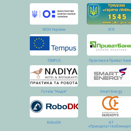
МОН України
УГЛ
TEMPUS
Практика в Приват Бан
Готель “Надія”
Smart Energy
RoboDK
АТ
«Прикарпаттяобленерг