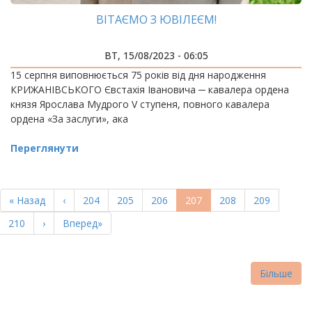
ВІТАЄМО З ЮВІЛЕЄМ!
ВТ, 15/08/2023 - 06:05
15 серпня виповнюється 75 років від дня народження
КРИЖАНІВСЬКОГО Євстахія Івановича ─ кавалера ордена
князя Ярослава Мудрого V ступеня, повного кавалера
ордена «За заслуги», ака
Переглянути
РОЗБИВКА
НА
Перша
« Назад
Попередня
‹
Page
204
Page
205
Page
206
Поточна
207
Page
208
Page
209
СТОРІНКИ
сторінка
сторінка
сторінка
Page
210
Наступна
›
Остання
Вперед»
сторінка
сторінка
Більше