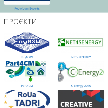
Petroleum Experts
ПРОЄКТИ
EnyMSW
NET4SENERGY
Part4СМ
C-Energy 2020