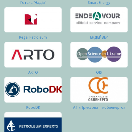
Готель “Надія”
Smart Energy
Regal Petroleum
ЕНДЕЙВЕР
ARTO
OJS
RoboDK
АТ «Прикарпаттяобленерго»