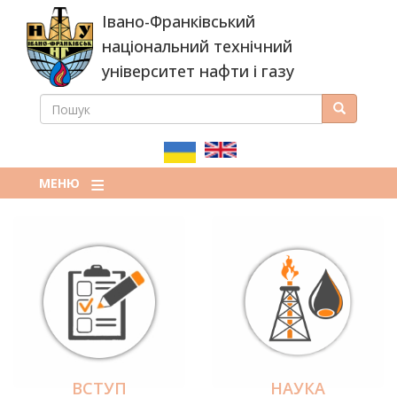
Перейти
Івано-Франківський
до
основного
національний технічний
вмісту
університет нафти і газу
ПОШУК
Пошук
ПОШУКОВА
ФОРМА
МЕНЮ
ВСТУП
НАУКА