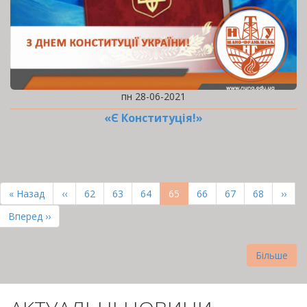
пн 28-06-2021
«Є Конституція!»
РОЗБИВКА
НА
Перша
« Назад
Попередня
‹‹
Page
62
Page
63
Page
64
Поточна
65
Page
66
Page
67
Page
68
Наст
››
СТОРІНКИ
сторінка
сторінка
сторінка
сторі
Остання
Вперед ››
сторінка
Більше