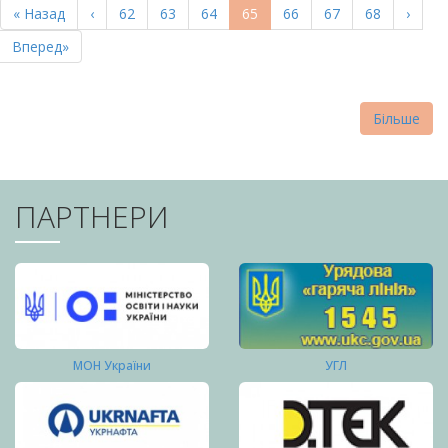
Перша
« Назад
Попередня
‹
Page
62
Page
63
Page
64
Поточна
65
Page
66
Page
67
Page
68
Насту
›
СТОРІНКИ
сторінка
сторінка
сторінка
сторі
Остання
Вперед»
сторінка
Більше
ПАРТНЕРИ
МОН України
УГЛ