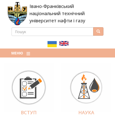
Перейти
Івано-Франківський
до
основного
національний технічний
вмісту
університет нафти і газу
ПОШУК
Пошук
ПОШУКОВА
ФОРМА
МЕНЮ
ВСТУП
НАУКА