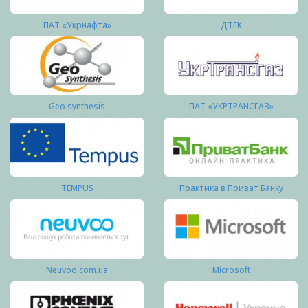
ПАТ «Укрнафта»
ДТЕК
Geo synthesis
ПАТ «УКРТРАНСГАЗ»
TEMPUS
Практика в Приват Банку
Neuvoo.com.ua
Microsoft