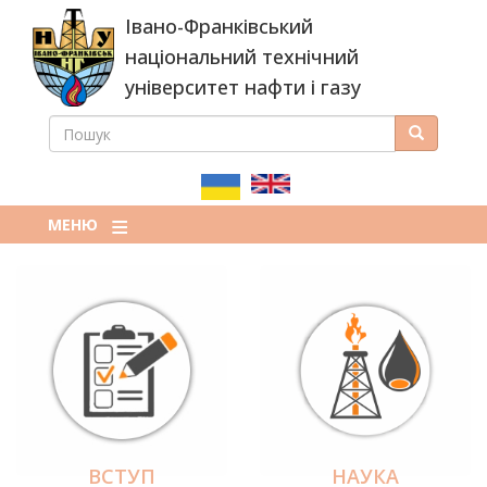
Перейти
Івано-Франківський
до
основного
національний технічний
вмісту
університет нафти і газу
ПОШУК
Пошук
ПОШУКОВА
ФОРМА
МЕНЮ
ВСТУП
НАУКА