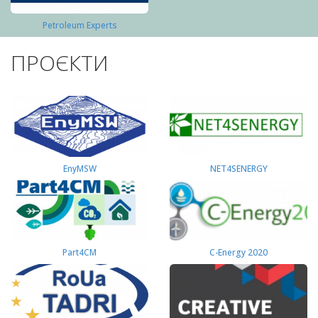
Petroleum Experts
ПРОЄКТИ
EnyMSW
NET4SENERGY
Part4СМ
C-Energy 2020