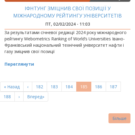
ІФНТУНГ ЗМІЦНИВ СВОЇ ПОЗИЦІЇ У
МІЖНАРОДНОМУ РЕЙТИНГУ УНІВЕРСИТЕТІВ
WEBOMETRICS
ПТ, 02/02/2024 - 11:03
За результатами січневої редакції 2024 року міжнародного
рейтингу Webometrics Ranking of World’s Universities Івано-
Франківський національний технічний університет нафти і
газу зміцнив свої позиції
Переглянути
РОЗБИВКА
НА
Перша
« Назад
Попередня
‹
Page
182
Page
183
Page
184
Поточна
185
Page
186
Page
187
СТОРІНКИ
сторінка
сторінка
сторінка
Page
188
Наступна
›
Остання
Вперед»
сторінка
сторінка
Більше