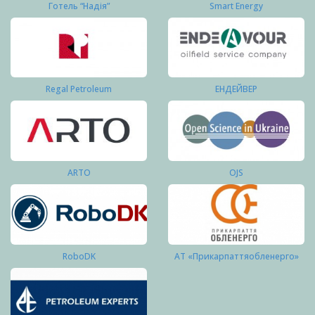
Готель “Надія”
Smart Energy
Regal Petroleum
ЕНДЕЙВЕР
ARTO
OJS
RoboDK
АТ «Прикарпаттяобленерго»