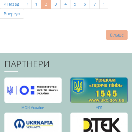
Перша
« Назад
Попередня
‹
Page
1
Поточна
2
Page
3
Page
4
Page
5
Page
6
Page
7
Наступна
›
СТОРІНКИ
сторінка
сторінка
сторінка
сторінка
Остання
Вперед»
сторінка
Більше
ПАРТНЕРИ
МОН України
УГЛ