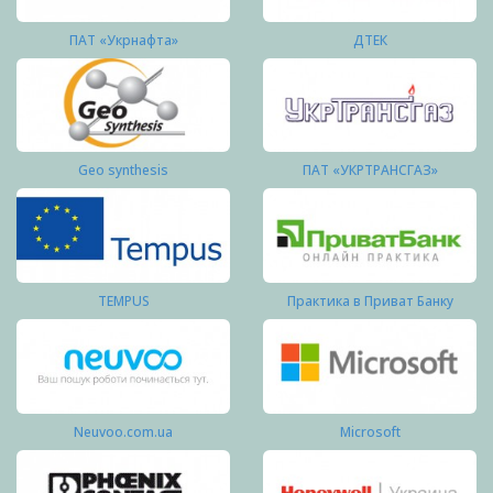
ПАТ «Укрнафта»
ДТЕК
Geo synthesis
ПАТ «УКРТРАНСГАЗ»
TEMPUS
Практика в Приват Банку
Neuvoo.com.ua
Microsoft