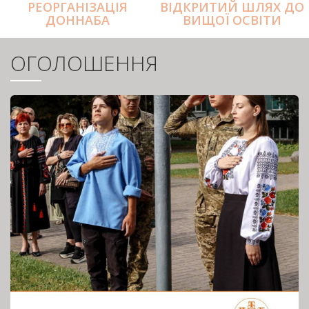
РЕОРГАНІЗАЦІЯ
ВІДКРИТИЙ ШЛЯХ ДО
ДОННАБА
ВИЩОЇ ОСВІТИ
ОГОЛОШЕННЯ