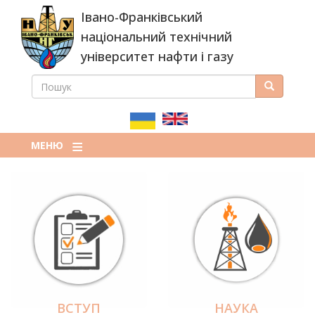
Перейти
Івано-Франківський
до
основного
національний технічний
вмісту
університет нафти і газу
ПОШУК
Пошук
ПОШУКОВА
ФОРМА
МЕНЮ
ВСТУП
НАУКА