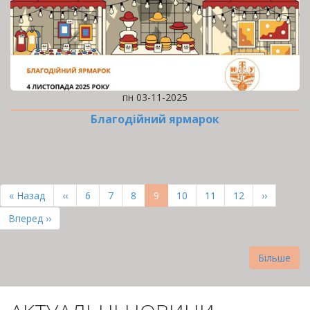
пн 03-11-2025
Благодійний ярмарок
РОЗБИВКА
НА
Перша
« Назад
Попередня
‹‹
Page
6
Page
7
Page
8
Поточна
9
Page
10
Page
11
Page
12
Наступна
››
СТОРІНКИ
сторінка
сторінка
сторінка
сторінка
Остання
Вперед ››
сторінка
Більше