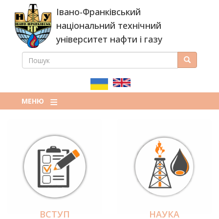
Перейти
Івано-Франківський
до
основного
національний технічний
вмісту
університет нафти і газу
ПОШУК
Пошук
ПОШУКОВА
ФОРМА
МЕНЮ
ВСТУП
НАУКА