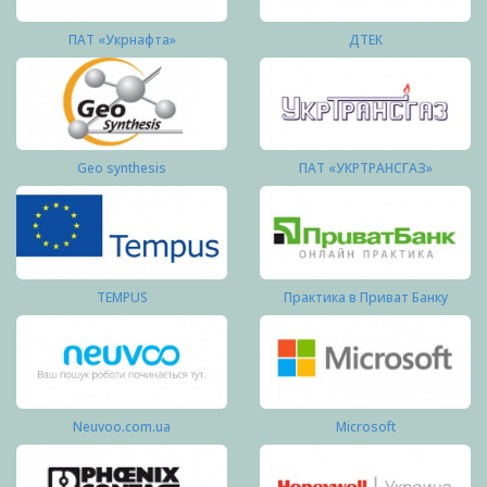
ПАТ «Укрнафта»
ДТЕК
Geo synthesis
ПАТ «УКРТРАНСГАЗ»
TEMPUS
Практика в Приват Банку
Neuvoo.com.ua
Microsoft