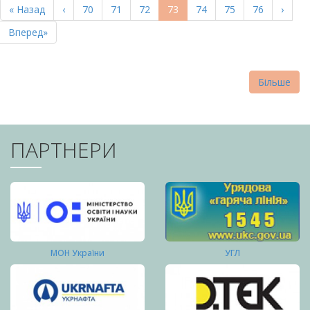
Перша
« Назад
Попередня
‹
Page
70
Page
71
Page
72
Поточна
73
Page
74
Page
75
Page
76
Насту
›
СТОРІНКИ
сторінка
сторінка
сторінка
сторі
Остання
Вперед»
сторінка
Більше
ПАРТНЕРИ
МОН України
УГЛ