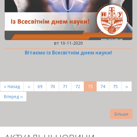
вт 10-11-2020
Вітаємо із Всесвітнім днем науки!
РОЗБИВКА
НА
Перша
« Назад
Попередня
‹‹
Page
69
Page
70
Page
71
Page
72
Поточна
73
Page
74
Page
75
Наст
››
СТОРІНКИ
сторінка
сторінка
сторінка
сторі
Остання
Вперед ››
сторінка
Більше