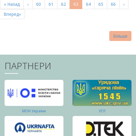
Перша
« Назад
Попередня
‹
Page
60
Page
61
Page
62
Поточна
63
Page
64
Page
65
Page
66
Насту
›
СТОРІНКИ
сторінка
сторінка
сторінка
сторі
Остання
Вперед»
сторінка
Більше
ПАРТНЕРИ
МОН України
УГЛ