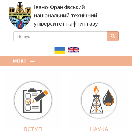
Перейти
Івано-Франківський
до
основного
національний технічний
вмісту
університет нафти і газу
ПОШУК
Пошук
ПОШУКОВА
ФОРМА
МЕНЮ
ВСТУП
НАУКА