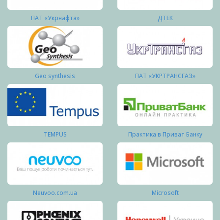
ПАТ «Укрнафта»
ДТЕК
Geo synthesis
ПАТ «УКРТРАНСГАЗ»
TEMPUS
Практика в Приват Банку
Neuvoo.com.ua
Microsoft