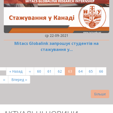
ср 22-09-2021
Mitacs Globalink запрошує студентів на
стажування у…
РОЗБИВКА
НА
Перша
« Назад
Попередня
‹‹
Page
60
Page
61
Page
62
Поточна
63
Page
64
Page
65
Page
66
СТОРІНКИ
сторінка
сторінка
сторінка
Наступна
››
Остання
Вперед ››
сторінка
сторінка
Більше