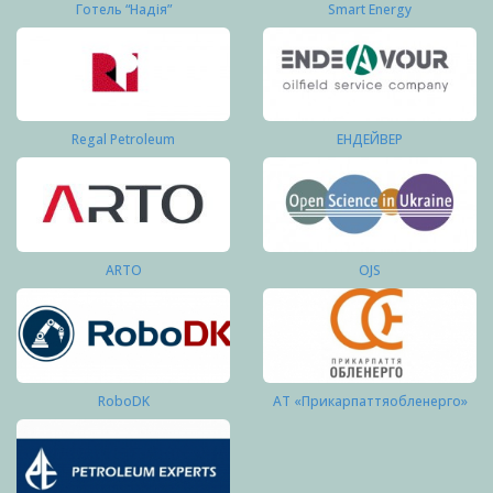
Готель “Надія”
Smart Energy
Regal Petroleum
ЕНДЕЙВЕР
ARTO
OJS
RoboDK
АТ «Прикарпаттяобленерго»