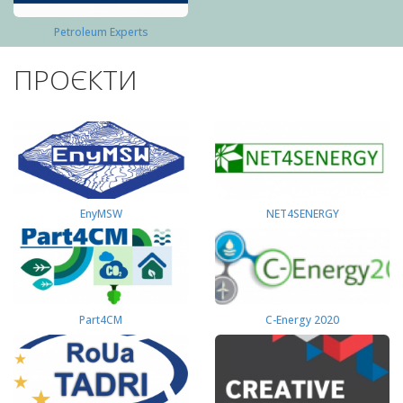
Petroleum Experts
ПРОЄКТИ
EnyMSW
NET4SENERGY
Part4СМ
C-Energy 2020