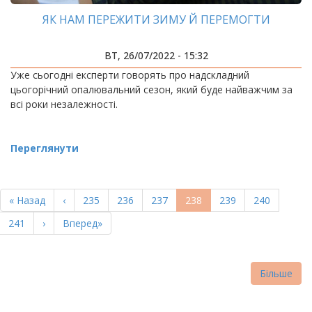
ЯК НАМ ПЕРЕЖИТИ ЗИМУ Й ПЕРЕМОГТИ
ВТ, 26/07/2022 - 15:32
Уже сьогодні експерти говорять про надскладний
цьогорічний опалювальний сезон, який буде найважчим за
всі роки незалежності.
Переглянути
РОЗБИВКА
НА
Перша
« Назад
Попередня
‹
Page
235
Page
236
Page
237
Поточна
238
Page
239
Page
240
СТОРІНКИ
сторінка
сторінка
сторінка
Page
241
Наступна
›
Остання
Вперед»
сторінка
сторінка
Більше