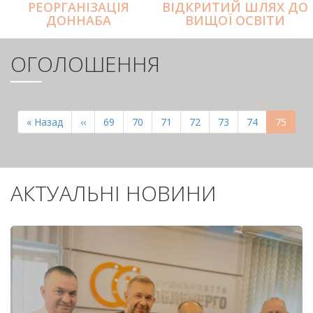
РЕОРГАНІЗАЦІЯ
ВІДКРИТИЙ ШЛЯХ ДО
ДОННАБА
ВИЩОЇ ОСВІТИ
ОГОЛОШЕННЯ
РОЗБИВКА
НА
Перша
« Назад
Попередня
‹‹
Page
69
Page
70
Page
71
Page
72
Page
73
Page
74
Поточн
75
СТОРІНКИ
сторінка
сторінка
сторінк
АКТУАЛЬНІ НОВИНИ