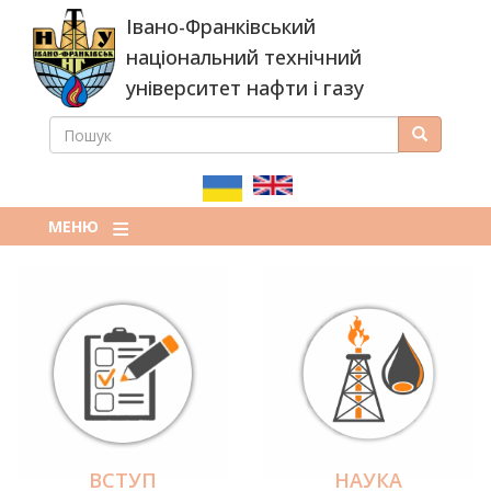
Перейти
Івано-Франківський
до
основного
національний технічний
вмісту
університет нафти і газу
ПОШУК
Пошук
ПОШУКОВА
ФОРМА
МЕНЮ
ВСТУП
НАУКА