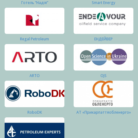
Готель “Надія”
Smart Energy
Regal Petroleum
ЕНДЕЙВЕР
ARTO
OJS
RoboDK
АТ «Прикарпаттяобленерго»