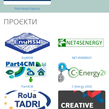
Petroleum Experts
ПРОЄКТИ
EnyMSW
NET4SENERGY
Part4СМ
C-Energy 2020