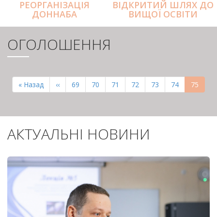
РЕОРГАНІЗАЦІЯ
ВІДКРИТИЙ ШЛЯХ ДО
ДОННАБА
ВИЩОЇ ОСВІТИ
ОГОЛОШЕННЯ
РОЗБИВКА
НА
Перша
« Назад
Попередня
‹‹
Page
69
Page
70
Page
71
Page
72
Page
73
Page
74
Поточн
75
СТОРІНКИ
сторінка
сторінка
сторінк
АКТУАЛЬНІ НОВИНИ