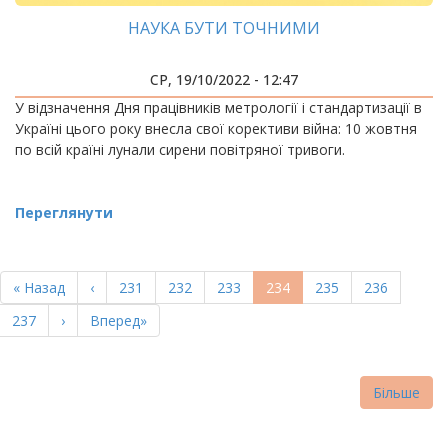
НАУКА БУТИ ТОЧНИМИ
СР, 19/10/2022 - 12:47
У відзначення Дня працівників метрології і стандартизації в
Україні цього року внесла свої корективи війна: 10 жовтня
по всій країні лунали сирени повітряної тривоги.
Переглянути
РОЗБИВКА
НА
Перша
« Назад
Попередня
‹
Page
231
Page
232
Page
233
Поточна
234
Page
235
Page
236
СТОРІНКИ
сторінка
сторінка
сторінка
Page
237
Наступна
›
Остання
Вперед»
сторінка
сторінка
Більше