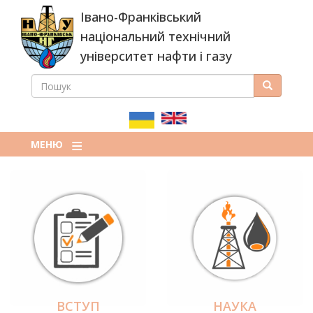
Перейти
Івано-Франківський
до
основного
національний технічний
вмісту
університет нафти і газу
ПОШУК
Пошук
ПОШУКОВА
ФОРМА
МЕНЮ
ВСТУП
НАУКА