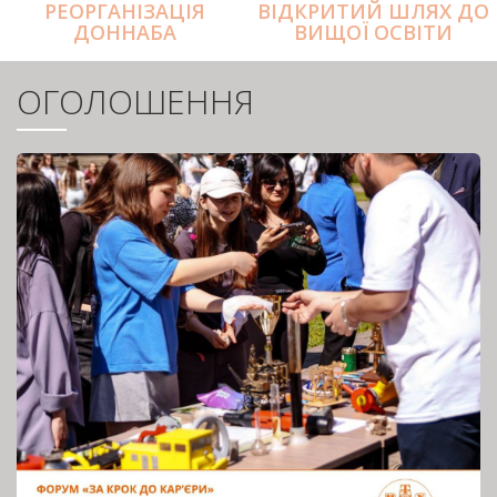
РЕОРГАНІЗАЦІЯ
ВІДКРИТИЙ ШЛЯХ ДО
ДОННАБА
ВИЩОЇ ОСВІТИ
ОГОЛОШЕННЯ