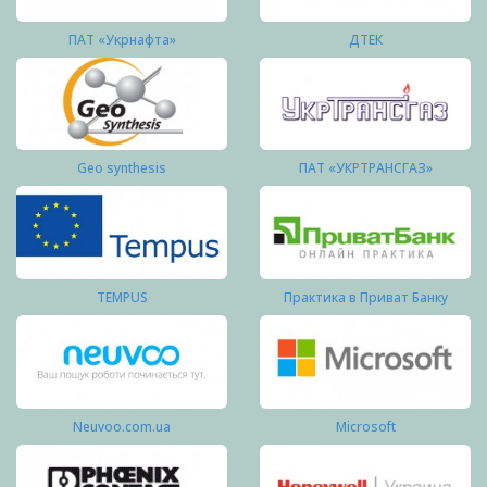
ПАТ «Укрнафта»
ДТЕК
Geo synthesis
ПАТ «УКРТРАНСГАЗ»
TEMPUS
Практика в Приват Банку
Neuvoo.com.ua
Microsoft