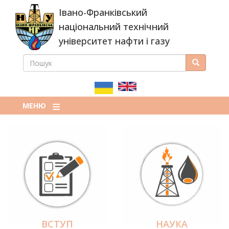
Перейти
Івано-Франківський
до
основного
національний технічний
вмісту
університет нафти і газу
ПОШУК
Пошук
ПОШУКОВА
ФОРМА
МЕНЮ
ВСТУП
НАУКА