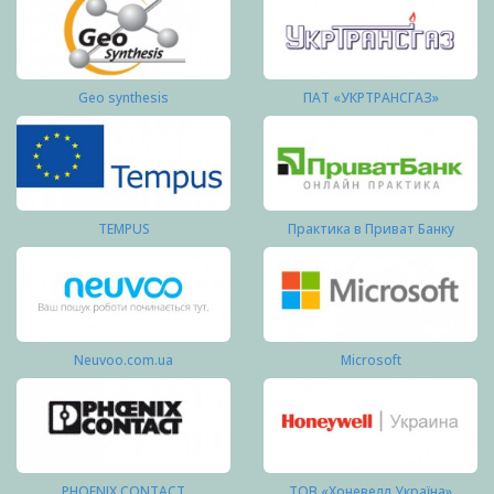
Geo synthesis
ПАТ «УКРТРАНСГАЗ»
TEMPUS
Практика в Приват Банку
Neuvoo.com.ua
Microsoft
PHOENIX CONTACT
ТОВ «Хоневелл Україна»