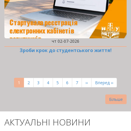
чт 02-07-2026
Зроби крок до студентського життя!
РОЗБИВКА
НА
Поточна
1
Page
2
Page
3
Page
4
Page
5
Page
6
Page
7
Наступна
››
Остання
Вперед ››
СТОРІНКИ
сторінка
сторінка
сторінка
Більше
АКТУАЛЬНІ НОВИНИ