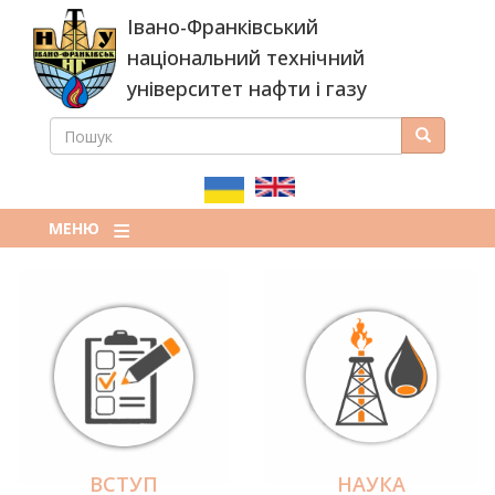
Перейти
Івано-Франківський
до
основного
національний технічний
вмісту
університет нафти і газу
ПОШУК
Пошук
ПОШУКОВА
ФОРМА
МЕНЮ
ВСТУП
НАУКА