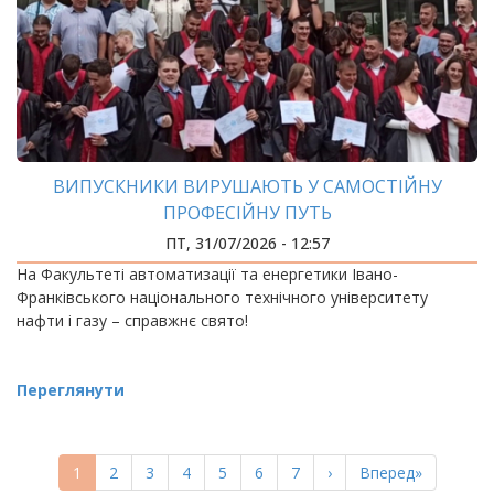
ВИПУСКНИКИ ВИРУШАЮТЬ У САМОСТІЙНУ
ПРОФЕСІЙНУ ПУТЬ
ПТ, 31/07/2026 - 12:57
На Факультеті автоматизації та енергетики Івано-
Франківського національного технічного університету
нафти і газу – справжнє свято!
Переглянути
РОЗБИВКА
НА
Поточна
1
Page
2
Page
3
Page
4
Page
5
Page
6
Page
7
Наступна
›
Остання
Вперед»
СТОРІНКИ
сторінка
сторінка
сторінка