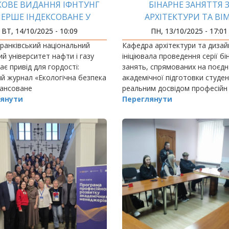
КОВЕ ВИДАННЯ ІФНТУНГ
БІНАРНЕ ЗАНЯТТЯ 
ЕРШЕ ІНДЕКСОВАНЕ У
АРХІТЕКТУРИ ТА ВІ
ЕСТИЖНІЙ БАЗІ ДАНИХ
ТЕХНОЛОГІЙ
ВТ, 14/10/2025 - 10:09
ПН, 13/10/2025 - 17:01
ранківський національний
Кафедра архітектури та дизай
ий університет нафти і газу
ініціювала проведення серії бі
ає привід для гордості:
занять, спрямованих на поєд
й журнал «Екологічна безпека
академічної підготовки студент
лансоване
реальним досвідом професійн
окористування» вперше в
янути
Переглянути
 університету індексований у
 одній і