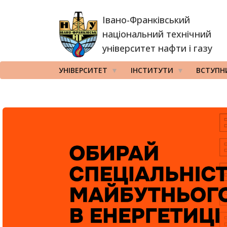
Перейти
Івано-Франківський
до
основного
національний технічний
вмісту
університет нафти і газу
УНІВЕРСИТЕТ
ІНСТИТУТИ
ВСТУПН