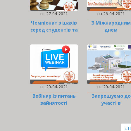
вт 27-04-2021
пн 26-04-2021
Чемпіонат з шахів
З Міжнародним
серед студентів та
днем
працівників
інтелектуально
ІФНТУНГ…
власності!
вт 20-04-2021
вт 20-04-2021
Вебінар із питань
Запрошуємо до
зайнятості
участі в
міжнародному
онлайн-семінарі
РОЗБИВКА
НА
Пе
« 
СТОРІНКИ