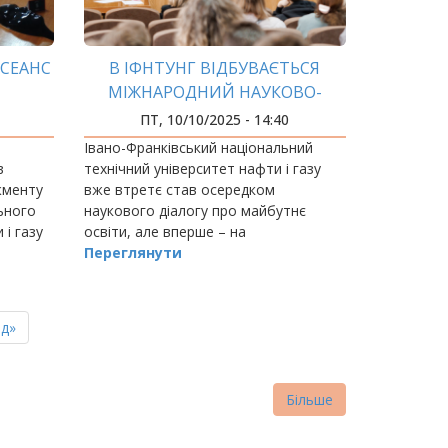
 СЕАНС
В ІФНТУНГ ВІДБУВАЄТЬСЯ
МІЖНАРОДНИЙ НАУКОВО-
ПЕДАГОГІЧНИЙ ФОРУМ
ПТ, 10/10/2025 - 14:40
«ІННОВАЦІЙНІ ТЕХНОЛОГІЇ В
я
Івано-Франківський національний
ОСВІТІ»
в
технічний університет нафти і газу
жменту
вже втретє став осередком
ьного
наукового діалогу про майбутнє
 і газу
освіти, але вперше – на
ждень.
міжнародному рівні.
Переглянути
ня
д»
нка
Більше