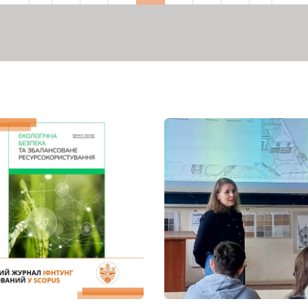
рінка
сторінка
сторінка
сторінка
сторі