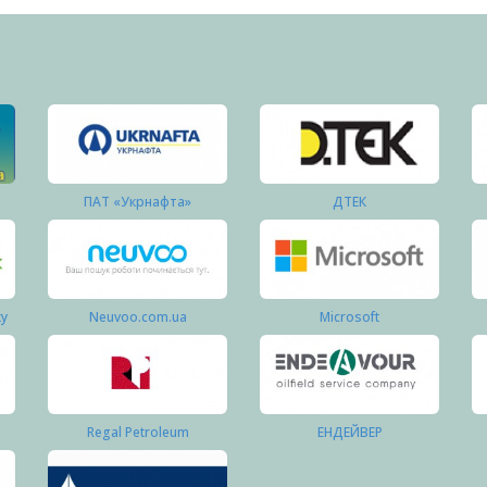
ПАТ «Укрнафта»
ДТЕК
ку
Neuvoo.com.ua
Microsoft
Regal Petroleum
ЕНДЕЙВЕР