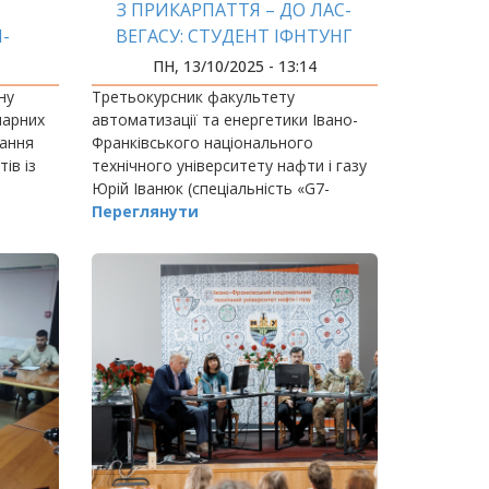
З
З ПРИКАРПАТТЯ – ДО ЛАС-
М-
ВЕГАСУ: СТУДЕНТ ІФНТУНГ
ВИРУШАЄ НА CES 2026
ПН, 13/10/2025 - 13:14
ну
Третьокурсник факультету
нарних
автоматизації та енергетики Івано-
нання
Франківського національного
ів із
технічного університету нафти і газу
Юрій Іванюк (спеціальність «G7-
Автоматизація
Переглянути