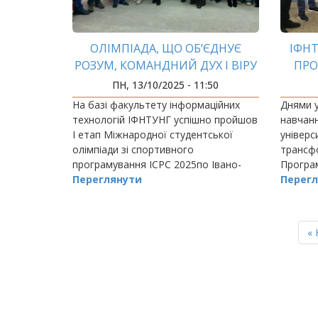
ОЛІМПІАДА, ЩО ОБ’ЄДНУЄ
ІФНТ
РОЗУМ, КОМАНДНИЙ ДУХ І ВІРУ
ПРО
В МАЙБУТНЄ
РО
ПН, 13/10/2025 - 11:50
На базі факультету інформаційних
Днями у
технологій ІФНТУНГ успішно пройшов
навчан
І етап Міжнародної студентської
універс
олімпіади зі спортивного
трансфо
програмування ICPC 2025по Івано-
Програ
Франківській област
Переглянути
академі
Перегл
керівно
України
РОЗБИВКА
НА
П
« 
СТОРІНКИ
ст