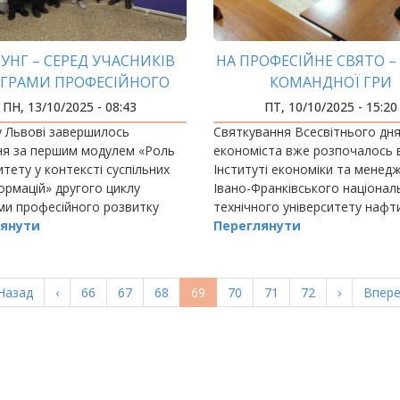
УНГ – СЕРЕД УЧАСНИКІВ
НА ПРОФЕСІЙНЕ СВЯТО –
ГРАМИ ПРОФЕСІЙНОГО
КОМАНДНОЇ ГРИ
ЗВИТКУ АКАДЕМІЧНИХ
ПН, 13/10/2025 - 08:43
ПТ, 10/10/2025 - 15:20
МЕНЕДЖЕРІВ
 Львові завершилось
Святкування Всесвітнього дн
ня за першим модулем «Роль
економіста вже розпочалось 
итету у контексті суспільних
Інституті економіки та менед
рмацій» другого циклу
Івано-Франківського націонал
ми професійного розвитку
технічного університету нафти
чних менеджерів для
янути
і, кажуть, триватиме цілий ти
Переглянути
го складу університетів
.
ерша
Назад
Попередня
‹
Page
66
Page
67
Page
68
Поточна
69
Page
70
Page
71
Page
72
Наступна
›
Остан
Впере
орінка
сторінка
сторінка
сторінка
сторі