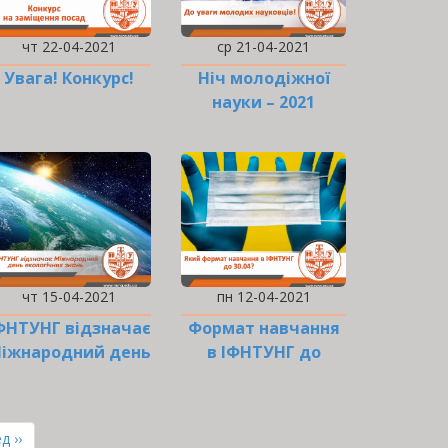
чт 22-04-2021
ср 21-04-2021
Увага! Конкурс!
Ніч молодіжної
науки – 2021
чт 15-04-2021
пн 12-04-2021
ФНТУНГ відзначає
Формат навчання
іжнародний день
в ІФНТУНГ до
кологічних знань
30.04.2021
ння
д ››