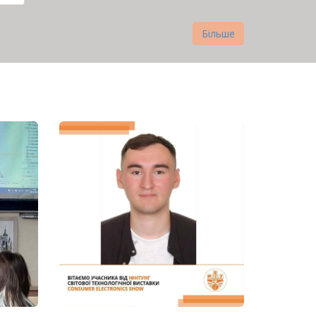
нка
Більше