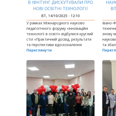
В ІФНТУНГ ДИСКУТУВАЛИ ПРО
НАУ
НОВІ ОСВІТНІ ТЕХНОЛОГІЇ
ВП
ПР
ВТ, 14/10/2025 - 12:10
У рамках Міжнародного науково
Івано-Ф
педагогічного форуму «Інноваційні
технічн
технології в освіті» відбулися круглий
знову м
стіл «Практичний досвід, результати
наукови
та перспективи вдосконалення
та зба
освітнього процесу через
Переглянути
ресурс
Перегл
впровадження сучасних інноваційних
історії
технологій навчання»…
Scopus –