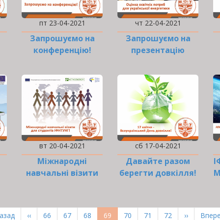
пт 23-04-2021
чт 22-04-2021
Запрошуємо на
Запрошуємо на
конференцію!
презентацію
ї
результатів
дослідження
вт 20-04-2021
сб 17-04-2021
Міжнародні
Давайте разом
І
навчальні візити
берегти довкілля!
М
для студентів
е
!
рша
Назад
Попередня
‹‹
Page
66
Page
67
Page
68
Поточна
69
Page
70
Page
71
Page
72
Наступна
››
Оста
Впере