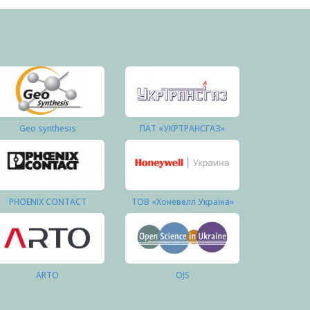
Geo synthesis
ПАТ «УКРТРАНСГАЗ»
PHOENIX CONTACT
ТОВ «Хоневелл Україна»
ARTO
OJS