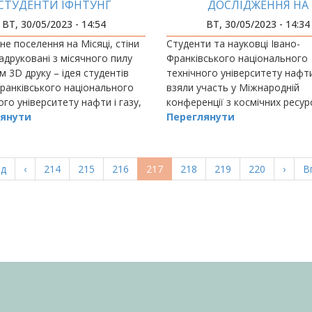
СТУДЕНТИ ІФНТУНГ
ДОСЛІДЖЕННЯ НА
МОГЛИ В МІЖНАРОДНОМУ
МІЖНАРОДНІЙ КОНФЕРЕН
ВТ, 30/05/2023 - 14:54
ВТ, 30/05/2023 - 14:34
ОСМІЧНОМУ ХАКАТОНІ
КОСМІЧНИХ РЕСУРС
е поселення на Місяці, стіни
Студенти та науковці Івано-
адруковані з місячного пилу
Франківського національного
 3D друку – ідея студентів
технічного університету нафти
ранківського національного
взяли участь у Міжнародній
ого університету нафти і газу,
конференції з космічних ресурс
ремогла на Міжнародному
янути
Space Resources Conference), 
Переглянути
ому хакатоні (Space Hackhat
днями проходила у Гірничо-
металургійній академії ім
а
ад
Попередня
‹
Page
214
Page
215
Page
216
Поточна
217
Page
218
Page
219
Page
220
Насту
›
О
В
ка
сторінка
сторінка
сторі
с