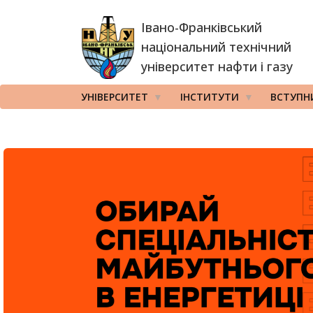
Перейти
Івано-Франківський
до
основного
національний технічний
вмісту
університет нафти і газу
УНІВЕРСИТЕТ
ІНСТИТУТИ
ВСТУПН