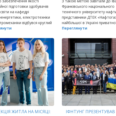
 забезпечення якості
З такою метою завітали до Ів
йної підготовки здобувачів
Франківського національного
світи на кафедрі
технічного університету нафти
енергетики, електротехніки
представники ДТЕК «Нафтогаз
тромеханіки відбувся круглий
найбільшої в Україні приватно
до обговорення проекту
янути
газовидобувної компанії.
Переглянути
ої програми першого
врського) рівня вищої о
КЦІЯ ЖИТЛА НА МІСЯЦІ:
ІФНТУНГ ПРЕЗЕНТУВАВ 