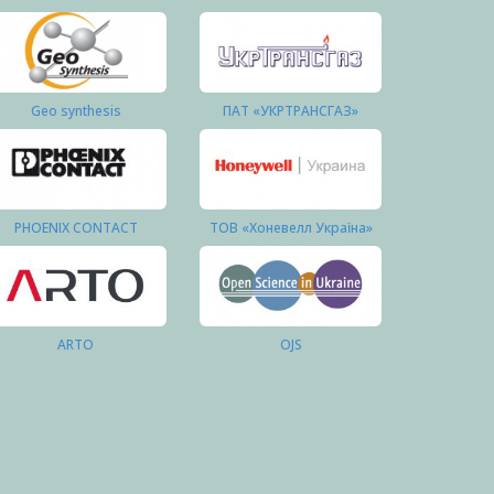
Geo synthesis
ПАТ «УКРТРАНСГАЗ»
PHOENIX CONTACT
ТОВ «Хоневелл Україна»
ARTO
OJS