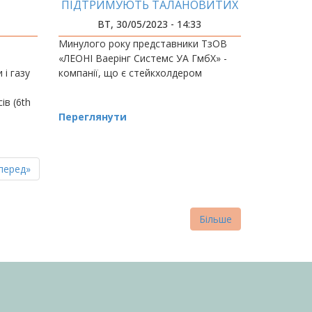
ПІДТРИМУЮТЬ ТАЛАНОВИТИХ
ЦІЇ З
СТУДЕНТІВ
ВТ, 30/05/2023 - 14:33
ІВ
Минулого року представники ТзОВ
«ЛЕОНІ Ваерінг Системс УА ГмбХ» -
 і газу
компанії, що є стейкхолдером
ів (6th
яка
Переглянути
пна
стання
перед»
нка
торінка
Більше