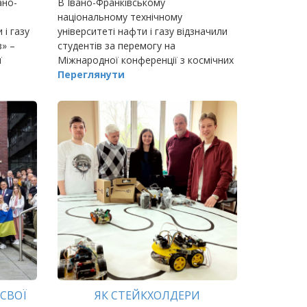
ано-
В Івано-Франківському
національному технічному
 і газу
університеті нафти і газу відзначили
» –
студентів за перемогу на
ї
Міжнародної конференції з космічних
ресурсів і в Міжнародному
Переглянути
космічному хакатоні, які відбулися в
Гірничо-металургійній академії ім
СВОЇ
ЯК СТЕЙКХОЛДЕРИ