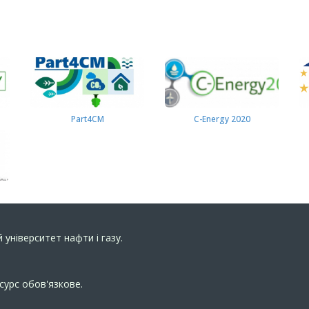
Part4СМ
C-Energy 2020
 університет нафти і газу.
сурс обов'язкове.