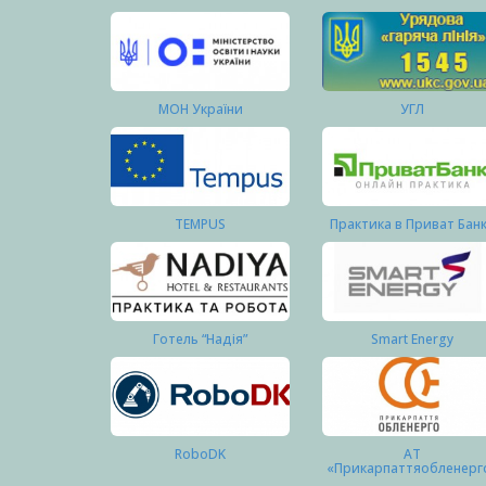
МОН України
УГЛ
TEMPUS
Практика в Приват Бан
Готель “Надія”
Smart Energy
RoboDK
АТ
«Прикарпаттяобленерг