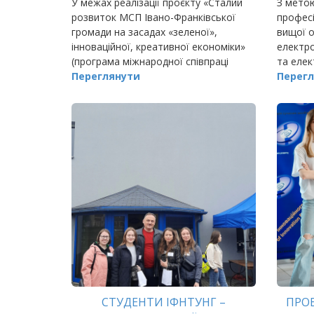
У межах реалізації проєкту «Сталий
З метою
розвиток МСП Івано-Франківської
професі
громади на засадах «зеленої»,
вищої о
інноваційної, креативної економіки»
електро
(програма міжнародної співпраці
та елек
«EU4Business: відновлення,
Переглянути
стіл що
Перегл
конкурентоспроможність та інтерн
освітнь
(бакала
СТУДЕНТИ ІФНТУНГ –
ПРОЕ