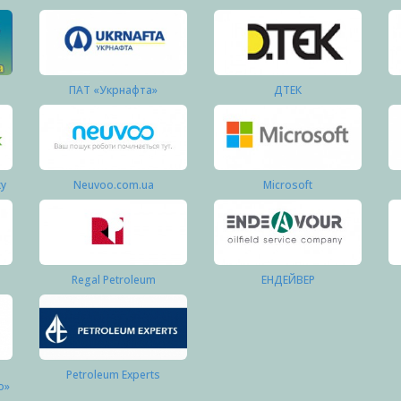
ПАТ «Укрнафта»
ДТЕК
ку
Neuvoo.com.ua
Microsoft
Regal Petroleum
ЕНДЕЙВЕР
Petroleum Experts
о»