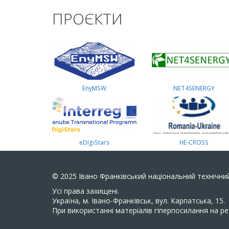
ПРОЄКТИ
EnyMSW
NET4SENERGY
eDigiStars
HE-CROSS
© 2025
Івано Франківський національний технічний
Усi права захищенi.
Україна, м. Івано-Франківськ, вул. Карпатська, 15.
При використанні матеріалів гіперпосилання на ре