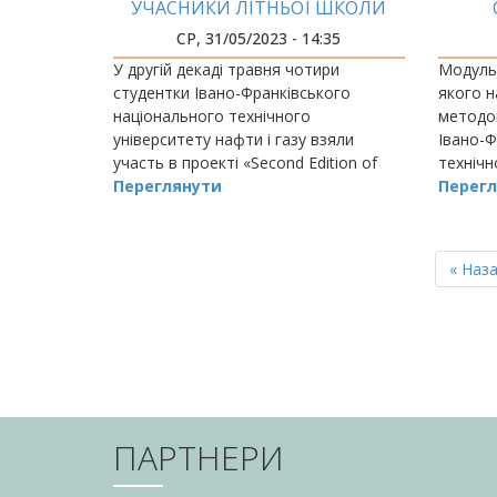
УЧАСНИКИ ЛІТНЬОЇ ШКОЛИ
NAWA SPINAKER
ПЕРЕ
СР, 31/05/2023 - 14:35
К
У другій декаді травня чотири
Модульн
студентки Івано-Франківського
якого н
національного технічного
методом
університету нафти і газу взяли
Івано-Ф
участь в проекті «Second Edition of
технічн
the International School at AGH»
Переглянути
яка пе
Перегл
міжнародної програми NAWA
космічн
SPINAKER в
РОЗБИВКА
НА
Перш
« Наз
СТОРІНКИ
сторін
ПАРТНЕРИ