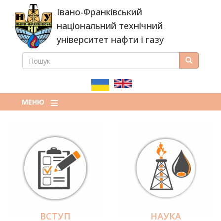
Перейти
Івано-Франківський
до
основного
національний технічний
вмісту
університет нафти і газу
ПОШУК
Пошук
ПОШУКОВА
ФОРМА
МЕНЮ
ВСТУП
НАУКА