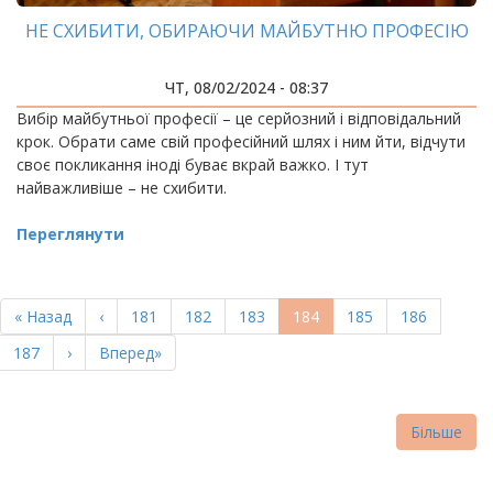
НЕ СХИБИТИ, ОБИРАЮЧИ МАЙБУТНЮ ПРОФЕСІЮ
ЧТ, 08/02/2024 - 08:37
Вибір майбутньої професії – це серйозний і відповідальний
крок. Обрати саме свій професійний шлях і ним йти, відчути
своє покликання іноді буває вкрай важко. І тут
найважливіше – не схибити.
Переглянути
РОЗБИВКА
НА
Перша
« Назад
Попередня
‹
Page
181
Page
182
Page
183
Поточна
184
Page
185
Page
186
СТОРІНКИ
сторінка
сторінка
сторінка
Page
187
Наступна
›
Остання
Вперед»
сторінка
сторінка
Більше