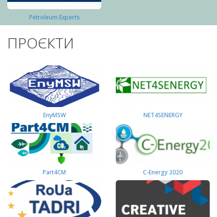
Petroleum Experts
ПРОЄКТИ
EnyMSW
NET4SENERGY
Part4СМ
C-Energy 2020