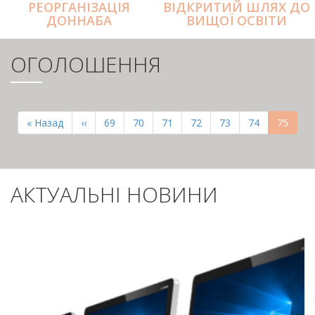
РЕОРГАНІЗАЦІЯ
ВІДКРИТИЙ ШЛЯХ ДО
ДОННАБА
ВИЩОЇ ОСВІТИ
ОГОЛОШЕННЯ
РОЗБИВКА
НА
Перша
« Назад
Попередня
‹‹
Page
69
Page
70
Page
71
Page
72
Page
73
Page
74
Поточн
75
СТОРІНКИ
сторінка
сторінка
сторінк
АКТУАЛЬНІ НОВИНИ