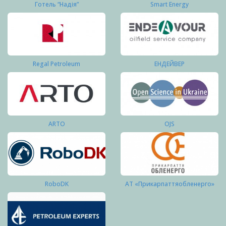
Готель “Надія”
Smart Energy
Regal Petroleum
ЕНДЕЙВЕР
ARTO
OJS
RoboDK
АТ «Прикарпаттяобленерго»