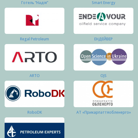
Готель “Надія”
Smart Energy
Regal Petroleum
ЕНДЕЙВЕР
ARTO
OJS
RoboDK
АТ «Прикарпаттяобленерго»