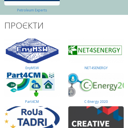
Petroleum Experts
ПРОЄКТИ
EnyMSW
NET4SENERGY
Part4СМ
C-Energy 2020