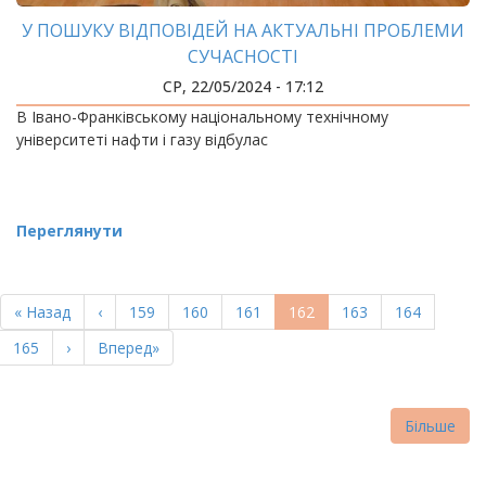
У ПОШУКУ ВІДПОВІДЕЙ НА АКТУАЛЬНІ ПРОБЛЕМИ
СУЧАСНОСТІ
СР, 22/05/2024 - 17:12
В Івано-Франківському національному технічному
університеті нафти і газу відбулас
Переглянути
РОЗБИВКА
НА
Перша
« Назад
Попередня
‹
Page
159
Page
160
Page
161
Поточна
162
Page
163
Page
164
СТОРІНКИ
сторінка
сторінка
сторінка
Page
165
Наступна
›
Остання
Вперед»
сторінка
сторінка
Більше