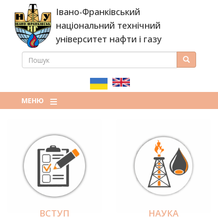
Перейти
Івано-Франківський
до
основного
національний технічний
вмісту
університет нафти і газу
ПОШУК
Пошук
ПОШУКОВА
ФОРМА
МЕНЮ
ВСТУП
НАУКА