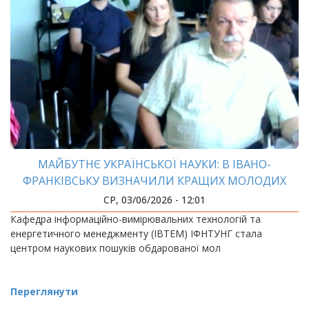
МАЙБУТНЄ УКРАЇНСЬКОЇ НАУКИ: В ІВАНО-
ФРАНКІВСЬКУ ВИЗНАЧИЛИ КРАЩИХ МОЛОДИХ
ФАХІВЦІВ З ІНФОРМАЦІЙНО-ВИМІРЮВАЛЬНИХ
СР, 03/06/2026 - 12:01
ТЕХНОЛОГІЙ
Кафедра інформаційно-вимірювальних технологій та
енергетичного менеджменту (ІВТЕМ) ІФНТУНГ стала
центром наукових пошуків обдарованої мол
Переглянути