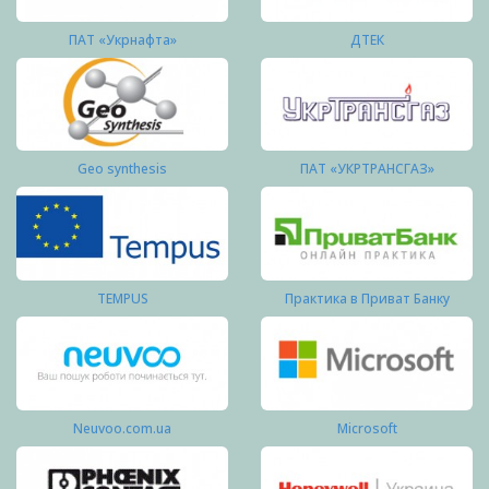
ПАТ «Укрнафта»
ДТЕК
Geo synthesis
ПАТ «УКРТРАНСГАЗ»
TEMPUS
Практика в Приват Банку
Neuvoo.com.ua
Microsoft