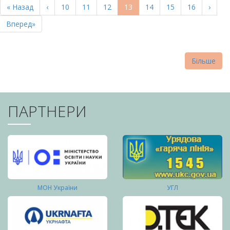
Перша
« Назад
Попередня
‹
Page
10
Page
11
Page
12
Поточна
13
Page
14
Page
15
Page
16
Насту
›
СТОРІНКИ
сторінка
сторінка
сторінка
сторі
Остання
Вперед»
сторінка
Більше
ПАРТНЕРИ
МОН України
УГЛ