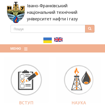
Перейти
Івано-Франківський
до
основного
національний технічний
вмісту
університет нафти і газу
ПОШУК
Пошук
ПОШУКОВА
ФОРМА
МЕНЮ
ВСТУП
НАУКА