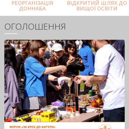
РЕОРГАНІЗАЦІЯ
ВІДКРИТИЙ ШЛЯХ ДО
ДОННАБА
ВИЩОЇ ОСВІТИ
ОГОЛОШЕННЯ