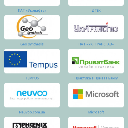
ПАТ «Укрнафта»
ДТЕК
Geo synthesis
ПАТ «УКРТРАНСГАЗ»
TEMPUS
Практика в Приват Банку
Neuvoo.com.ua
Microsoft