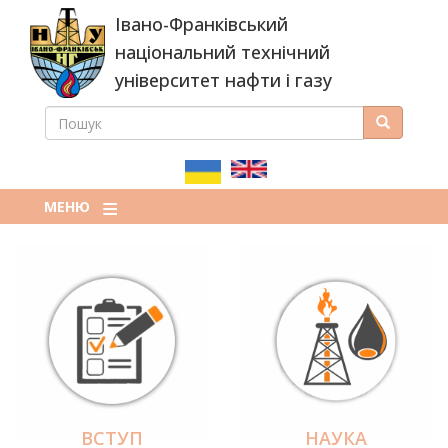
Перейти
Івано-Франківський
до
основного
національний технічний
вмісту
університет нафти і газу
ПОШУК
Пошук
ПОШУКОВА
ФОРМА
МЕНЮ
ВСТУП
НАУКА