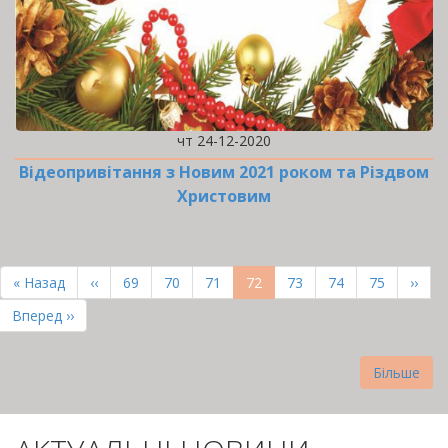
чт 24-12-2020
Відеопривітання з Новим 2021 роком та Різдвом
Христовим
РОЗБИВКА
НА
Перша
« Назад
Попередня
‹‹
Page
69
Page
70
Page
71
Поточна
72
Page
73
Page
74
Page
75
Наст
››
СТОРІНКИ
сторінка
сторінка
сторінка
сторі
Остання
Вперед ››
сторінка
Більше