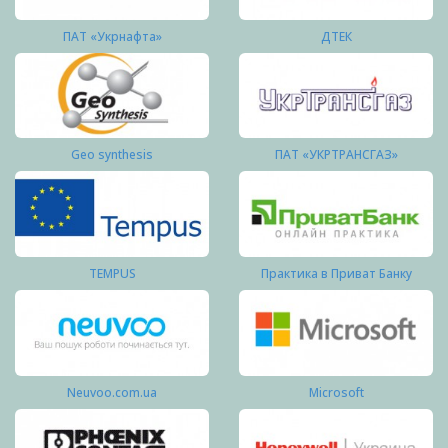
ПАТ «Укрнафта»
ДТЕК
Geo synthesis
ПАТ «УКРТРАНСГАЗ»
TEMPUS
Практика в Приват Банку
Neuvoo.com.ua
Microsoft