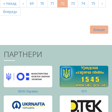
Перша
« Назад
Попередня
‹
Page
69
Page
70
Page
71
Поточна
72
Page
73
Page
74
Page
75
Насту
›
СТОРІНКИ
сторінка
сторінка
сторінка
сторі
Остання
Вперед»
сторінка
Більше
ПАРТНЕРИ
МОН України
УГЛ