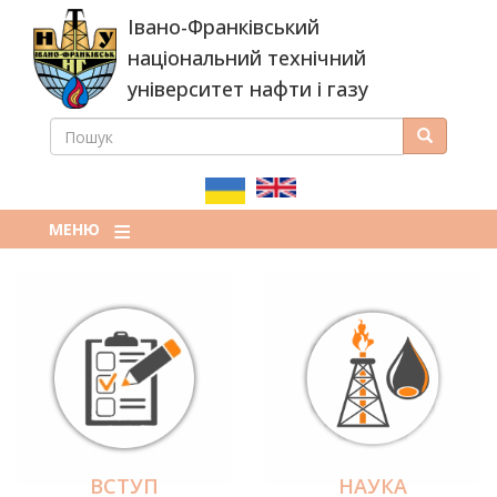
Перейти
Івано-Франківський
до
основного
національний технічний
вмісту
університет нафти і газу
ПОШУК
Пошук
ПОШУКОВА
ФОРМА
МЕНЮ
ВСТУП
НАУКА