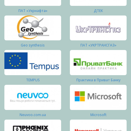
ПАТ «Укрнафта»
ДТЕК
Geo synthesis
ПАТ «УКРТРАНСГАЗ»
TEMPUS
Практика в Приват Банку
Neuvoo.com.ua
Microsoft