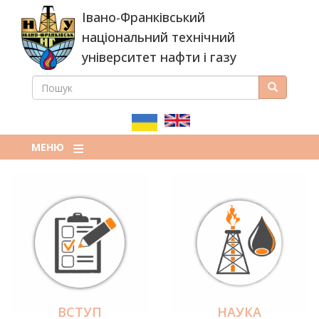
Перейти
Івано-Франківський
до
основного
національний технічний
вмісту
університет нафти і газу
ПОШУК
Пошук
ПОШУКОВА
ФОРМА
МЕНЮ
ВСТУП
НАУКА