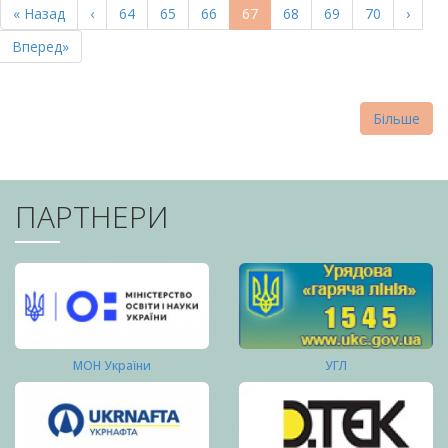
Перша
« Назад
Попередня
‹
Page
64
Page
65
Page
66
Поточна
67
Page
68
Page
69
Page
70
Насту
›
СТОРІНКИ
сторінка
сторінка
сторінка
сторі
Остання
Вперед»
сторінка
Більше
ПАРТНЕРИ
МОН України
УГЛ