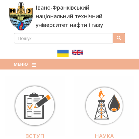
Перейти
Івано-Франківський
до
основного
національний технічний
вмісту
університет нафти і газу
ПОШУК
Пошук
ПОШУКОВА
ФОРМА
МЕНЮ
ВСТУП
НАУКА