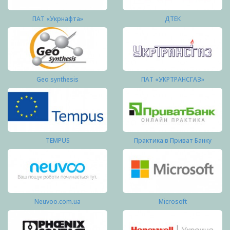
ПАТ «Укрнафта»
ДТЕК
Geo synthesis
ПАТ «УКРТРАНСГАЗ»
TEMPUS
Практика в Приват Банку
Neuvoo.com.ua
Microsoft