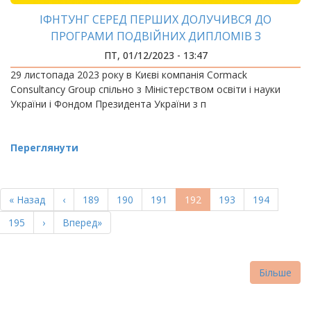
ІФНТУНГ СЕРЕД ПЕРШИХ ДОЛУЧИВСЯ ДО
ПРОГРАМИ ПОДВІЙНИХ ДИПЛОМІВ З
БРИТАНСЬКИМИ УНІВЕРСИТЕТАМИ
ПТ, 01/12/2023 - 13:47
29 листопада 2023 року в Києві компанія Cormack
Consultancy Group спільно з Міністерством освіти і науки
України і Фондом Президента України з п
Переглянути
РОЗБИВКА
НА
Перша
« Назад
Попередня
‹
Page
189
Page
190
Page
191
Поточна
192
Page
193
Page
194
СТОРІНКИ
сторінка
сторінка
сторінка
Page
195
Наступна
›
Остання
Вперед»
сторінка
сторінка
Більше