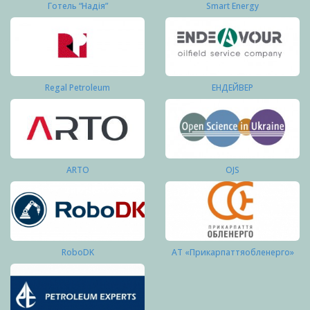
Готель “Надія”
Smart Energy
Regal Petroleum
ЕНДЕЙВЕР
ARTO
OJS
RoboDK
АТ «Прикарпаттяобленерго»