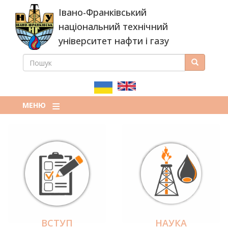
Перейти
Івано-Франківський
до
основного
національний технічний
вмісту
університет нафти і газу
ПОШУК
Пошук
ПОШУКОВА
ФОРМА
МЕНЮ
ВСТУП
НАУКА