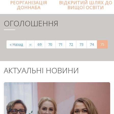
РЕОРГАНІЗАЦІЯ
ВІДКРИТИЙ ШЛЯХ ДО
ДОННАБА
ВИЩОЇ ОСВІТИ
ОГОЛОШЕННЯ
РОЗБИВКА
НА
Перша
« Назад
Попередня
‹‹
Page
69
Page
70
Page
71
Page
72
Page
73
Page
74
Поточн
75
СТОРІНКИ
сторінка
сторінка
сторінк
АКТУАЛЬНІ НОВИНИ