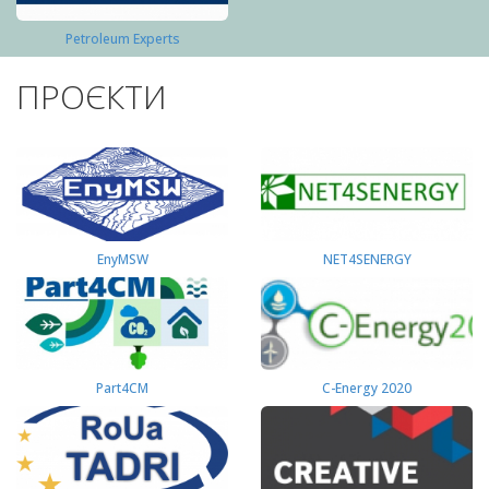
Petroleum Experts
ПРОЄКТИ
EnyMSW
NET4SENERGY
Part4СМ
C-Energy 2020