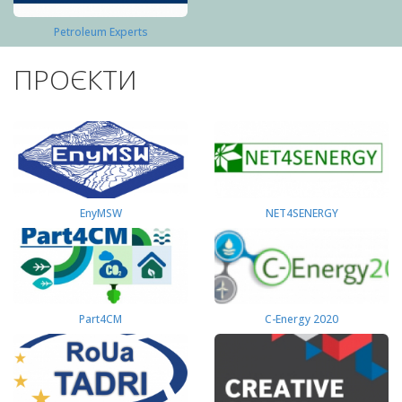
Petroleum Experts
ПРОЄКТИ
EnyMSW
NET4SENERGY
Part4СМ
C-Energy 2020