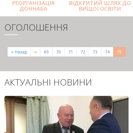
РЕОРГАНІЗАЦІЯ
ВІДКРИТИЙ ШЛЯХ ДО
ДОННАБА
ВИЩОЇ ОСВІТИ
ОГОЛОШЕННЯ
РОЗБИВКА
НА
Перша
« Назад
Попередня
‹‹
Page
69
Page
70
Page
71
Page
72
Page
73
Page
74
Поточн
75
СТОРІНКИ
сторінка
сторінка
сторінк
АКТУАЛЬНІ НОВИНИ