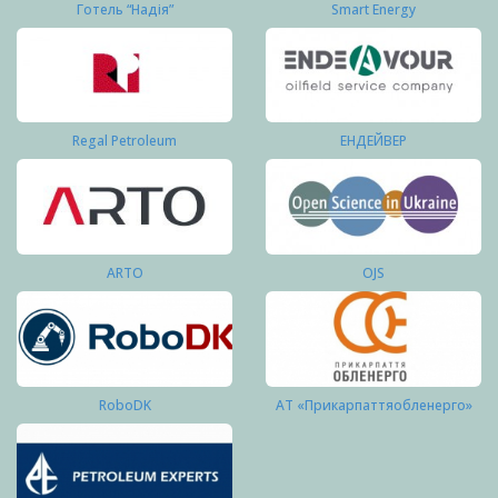
Готель “Надія”
Smart Energy
Regal Petroleum
ЕНДЕЙВЕР
ARTO
OJS
RoboDK
АТ «Прикарпаттяобленерго»