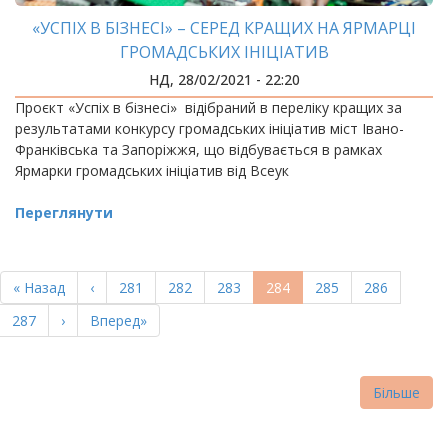
«УСПІХ В БІЗНЕСІ» – СЕРЕД КРАЩИХ НА ЯРМАРЦІ
ГРОМАДСЬКИХ ІНІЦІАТИВ
НД, 28/02/2021 - 22:20
Проєкт «Успіх в бізнесі» відібраний в переліку кращих за
результатами конкурсу громадських ініціатив міст Івано-
Франківська та Запоріжжя, що відбувається в рамках
Ярмарки громадських ініціатив від Всеук
Переглянути
РОЗБИВКА
НА
Перша
« Назад
Попередня
‹
Page
281
Page
282
Page
283
Поточна
284
Page
285
Page
286
СТОРІНКИ
сторінка
сторінка
сторінка
Page
287
Наступна
›
Остання
Вперед»
сторінка
сторінка
Більше