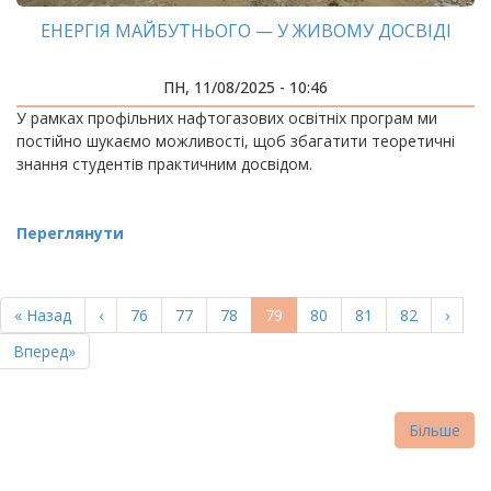
ЕНЕРГІЯ МАЙБУТНЬОГО — У ЖИВОМУ ДОСВІДІ
ПН, 11/08/2025 - 10:46
У рамках профільних нафтогазових освітніх програм ми
постійно шукаємо можливості, щоб збагатити теоретичні
знання студентів практичним досвідом.
Переглянути
РОЗБИВКА
НА
Перша
« Назад
Попередня
‹
Page
76
Page
77
Page
78
Поточна
79
Page
80
Page
81
Page
82
Насту
›
СТОРІНКИ
сторінка
сторінка
сторінка
сторі
Остання
Вперед»
сторінка
Більше