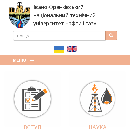
Перейти
Івано-Франківський
до
основного
національний технічний
вмісту
університет нафти і газу
ПОШУК
Пошук
ПОШУКОВА
ФОРМА
МЕНЮ
ВСТУП
НАУКА