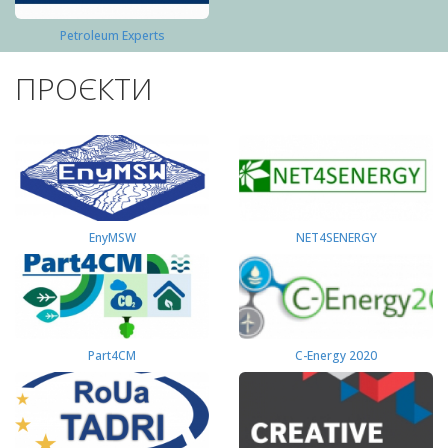
Petroleum Experts
ПРОЄКТИ
EnyMSW
NET4SENERGY
Part4СМ
C-Energy 2020