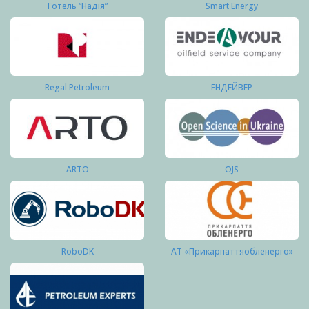
Готель “Надія”
Smart Energy
Regal Petroleum
ЕНДЕЙВЕР
ARTO
OJS
RoboDK
АТ «Прикарпаттяобленерго»