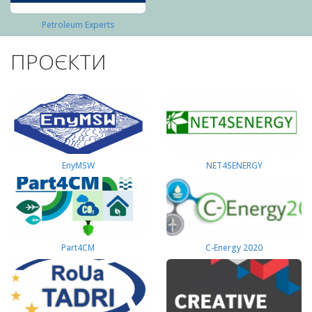
Petroleum Experts
ПРОЄКТИ
EnyMSW
NET4SENERGY
Part4СМ
C-Energy 2020