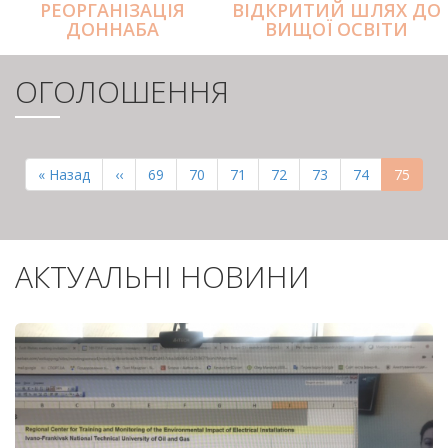
РЕОРГАНІЗАЦІЯ
ВІДКРИТИЙ ШЛЯХ ДО
ДОННАБА
ВИЩОЇ ОСВІТИ
ОГОЛОШЕННЯ
РОЗБИВКА
НА
Перша
« Назад
Попередня
‹‹
Page
69
Page
70
Page
71
Page
72
Page
73
Page
74
Поточн
75
СТОРІНКИ
сторінка
сторінка
сторінк
АКТУАЛЬНІ НОВИНИ