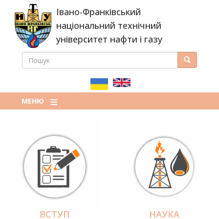
Перейти
Івано-Франківський
до
основного
національний технічний
вмісту
університет нафти і газу
ПОШУК
Пошук
ПОШУКОВА
ФОРМА
МЕНЮ
ВСТУП
НАУКА