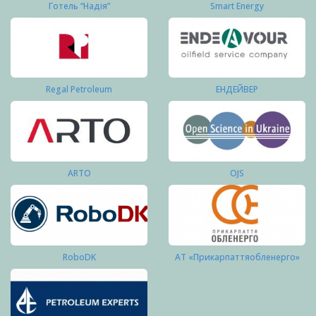
Готель “Надія”
Smart Energy
Regal Petroleum
ЕНДЕЙВЕР
ARTO
OJS
RoboDK
АТ «Прикарпаттяобленерго»