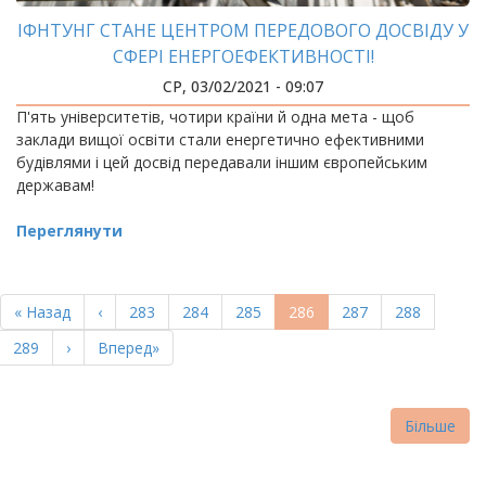
ІФНТУНГ СТАНЕ ЦЕНТРОМ ПЕРЕДОВОГО ДОСВІДУ У
СФЕРІ ЕНЕРГОЕФЕКТИВНОСТІ!
СР, 03/02/2021 - 09:07
П'ять університетів, чотири країни й одна мета - щоб
заклади вищої освіти стали енергетично ефективними
будівлями і цей досвід передавали іншим європейським
державам!
Переглянути
РОЗБИВКА
НА
Перша
« Назад
Попередня
‹
Page
283
Page
284
Page
285
Поточна
286
Page
287
Page
288
СТОРІНКИ
сторінка
сторінка
сторінка
Page
289
Наступна
›
Остання
Вперед»
сторінка
сторінка
Більше