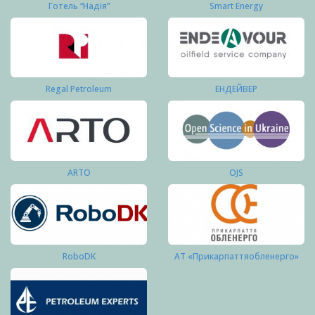
Готель “Надія”
Smart Energy
Regal Petroleum
ЕНДЕЙВЕР
ARTO
OJS
RoboDK
АТ «Прикарпаттяобленерго»