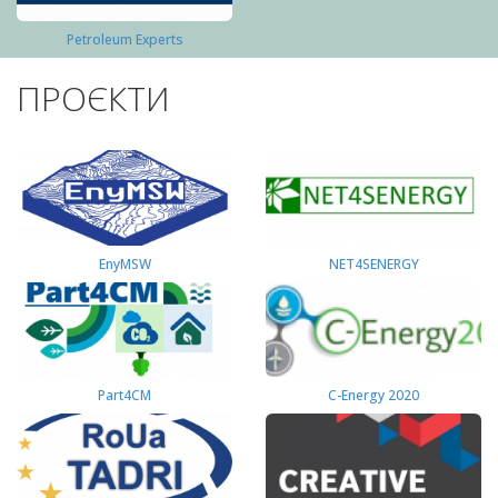
Petroleum Experts
ПРОЄКТИ
EnyMSW
NET4SENERGY
Part4СМ
C-Energy 2020