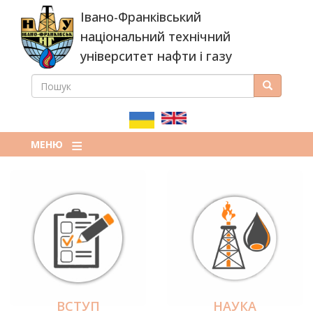
Перейти
Івано-Франківський
до
основного
національний технічний
вмісту
університет нафти і газу
ПОШУК
Пошук
ПОШУКОВА
ФОРМА
МЕНЮ
ВСТУП
НАУКА