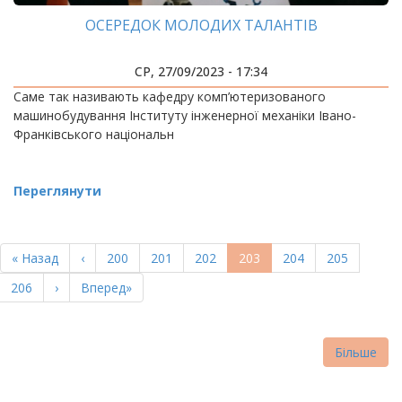
ОСЕРЕДОК МОЛОДИХ ТАЛАНТІВ
СР, 27/09/2023 - 17:34
Саме так називають кафедру комп’ютеризованого
машинобудування Інституту інженерної механіки Івано-
Франківського національн
Переглянути
РОЗБИВКА
НА
Перша
« Назад
Попередня
‹
Page
200
Page
201
Page
202
Поточна
203
Page
204
Page
205
СТОРІНКИ
сторінка
сторінка
сторінка
Page
206
Наступна
›
Остання
Вперед»
сторінка
сторінка
Більше