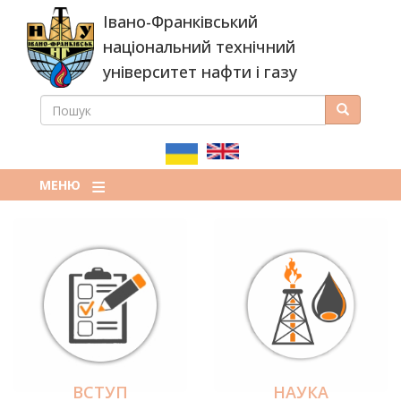
Перейти
Івано-Франківський
до
основного
національний технічний
вмісту
університет нафти і газу
ПОШУК
Пошук
ПОШУКОВА
ФОРМА
МЕНЮ
ВСТУП
НАУКА