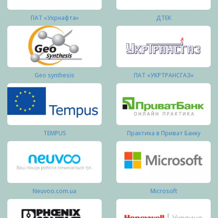
ПАТ «Укрнафта»
ДТЕК
Geo synthesis
ПАТ «УКРТРАНСГАЗ»
TEMPUS
Практика в Приват Банку
Neuvoo.com.ua
Microsoft