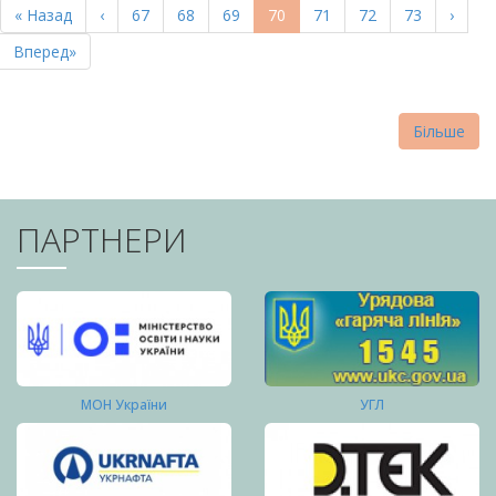
Перша
« Назад
Попередня
‹
Page
67
Page
68
Page
69
Поточна
70
Page
71
Page
72
Page
73
Насту
›
СТОРІНКИ
сторінка
сторінка
сторінка
сторі
Остання
Вперед»
сторінка
Більше
ПАРТНЕРИ
МОН України
УГЛ