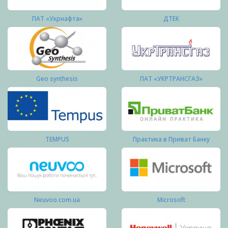
ПАТ «Укрнафта»
ДТЕК
Geo synthesis
ПАТ «УКРТРАНСГАЗ»
TEMPUS
Практика в Приват Банку
Neuvoo.com.ua
Microsoft