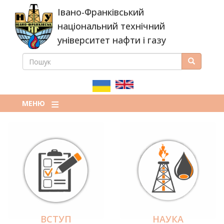
Перейти
Івано-Франківський
до
основного
національний технічний
вмісту
університет нафти і газу
ПОШУК
Пошук
ПОШУКОВА
ФОРМА
МЕНЮ
ВСТУП
НАУКА