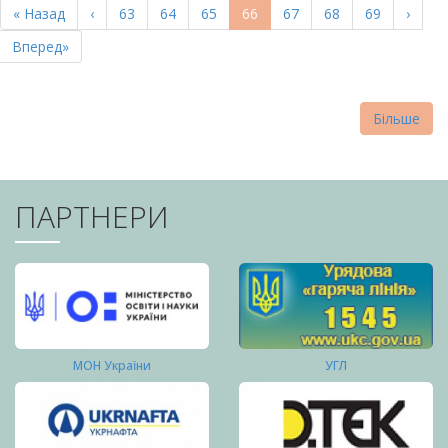
Перша
« Назад
Попередня
‹
Page
63
Page
64
Page
65
Поточна
66
Page
67
Page
68
Page
69
Насту
›
СТОРІНКИ
сторінка
сторінка
сторінка
сторі
Остання
Вперед»
сторінка
Більше
ПАРТНЕРИ
МОН України
УГЛ