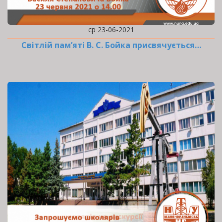
ср 23-06-2021
Cвітлій пам’яті В. С. Бойка присвячується…