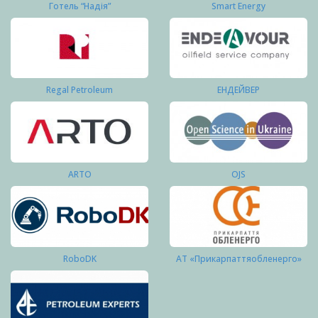
Готель “Надія”
Smart Energy
Regal Petroleum
ЕНДЕЙВЕР
ARTO
OJS
RoboDK
АТ «Прикарпаттяобленерго»