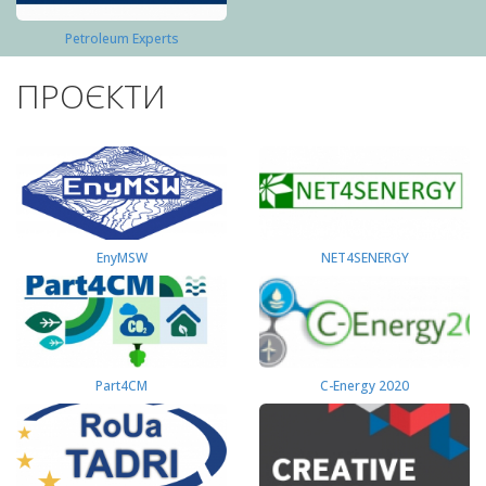
Petroleum Experts
ПРОЄКТИ
EnyMSW
NET4SENERGY
Part4СМ
C-Energy 2020