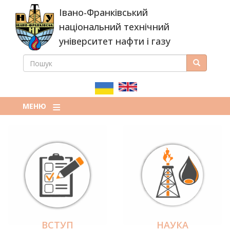
Перейти
Івано-Франківський
до
основного
національний технічний
вмісту
університет нафти і газу
ПОШУК
Пошук
ПОШУКОВА
ФОРМА
МЕНЮ
ВСТУП
НАУКА