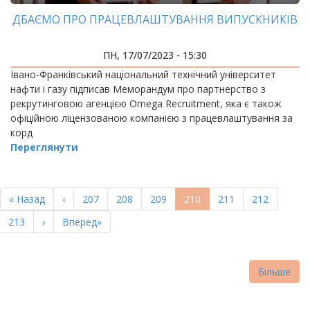
ДБАЄМО ПРО ПРАЦЕВЛАШТУВАННЯ ВИПУСКНИКІВ
ПН, 17/07/2023 - 15:30
Івано-Франківський національний технічний університет
нафти і газу підписав Меморандум про партнерство з
рекрутинговою агенцією Omega Recruitment, яка є також
офіційною ліцензованою компанією з працевлаштування за
корд
Переглянути
РОЗБИВКА
НА
Перша
« Назад
Попередня
‹
Page
207
Page
208
Page
209
Поточна
210
Page
211
Page
212
СТОРІНКИ
сторінка
сторінка
сторінка
Page
213
Наступна
›
Остання
Вперед»
сторінка
сторінка
Більше