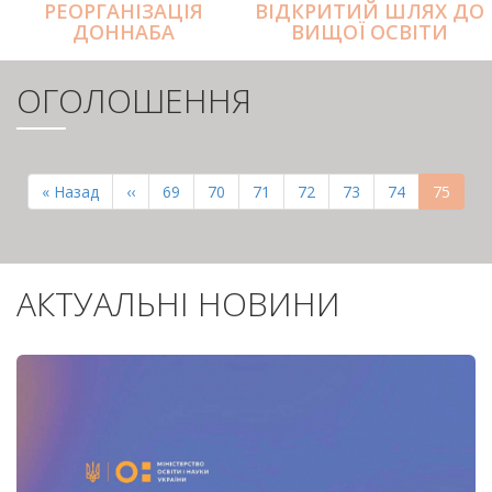
РЕОРГАНІЗАЦІЯ
ВІДКРИТИЙ ШЛЯХ ДО
ДОННАБА
ВИЩОЇ ОСВІТИ
ОГОЛОШЕННЯ
РОЗБИВКА
НА
Перша
« Назад
Попередня
‹‹
Page
69
Page
70
Page
71
Page
72
Page
73
Page
74
Поточн
75
СТОРІНКИ
сторінка
сторінка
сторінк
АКТУАЛЬНІ НОВИНИ