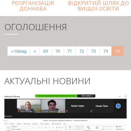
РЕОРГАНІЗАЦІЯ
ВІДКРИТИЙ ШЛЯХ ДО
ДОННАБА
ВИЩОЇ ОСВІТИ
ОГОЛОШЕННЯ
РОЗБИВКА
НА
Перша
« Назад
Попередня
‹‹
Page
69
Page
70
Page
71
Page
72
Page
73
Page
74
Поточн
75
СТОРІНКИ
сторінка
сторінка
сторінк
АКТУАЛЬНІ НОВИНИ