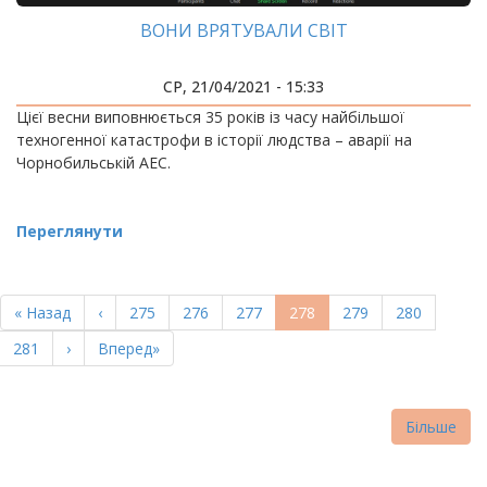
ВОНИ ВРЯТУВАЛИ СВІТ
СР, 21/04/2021 - 15:33
Цієї весни виповнюється 35 років із часу найбільшої
техногенної катастрофи в історії людства – аварії на
Чорнобильській АЕС.
Переглянути
РОЗБИВКА
НА
Перша
« Назад
Попередня
‹
Page
275
Page
276
Page
277
Поточна
278
Page
279
Page
280
СТОРІНКИ
сторінка
сторінка
сторінка
Page
281
Наступна
›
Остання
Вперед»
сторінка
сторінка
Більше