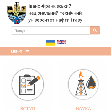
Перейти
Івано-Франківський
до
основного
національний технічний
вмісту
університет нафти і газу
ПОШУК
Пошук
ПОШУКОВА
ФОРМА
МЕНЮ
ВСТУП
НАУКА