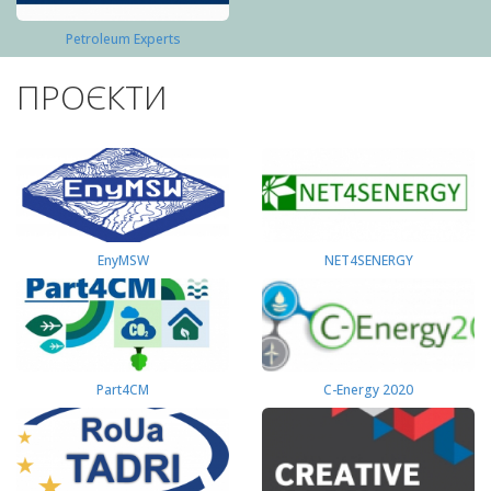
Petroleum Experts
ПРОЄКТИ
EnyMSW
NET4SENERGY
Part4СМ
C-Energy 2020