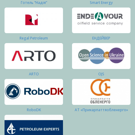
Готель “Надія”
Smart Energy
Regal Petroleum
ЕНДЕЙВЕР
ARTO
OJS
RoboDK
АТ «Прикарпаттяобленерго»