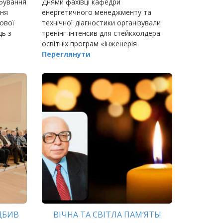
обування
Днями фахівці кафедри
ВІДНОВЛЮВАНОЇ ЕНЕРГЕТИКИ
ння
енергетичного менеджменту та
ової
технічної діагностики організували
ць з
тренінг-інтенсив для стейкхолдера
освітніх програм «Інженерія
відновлюваної енергетики» та
Переглянути
«Енергетичний менеджмент» -
ДБИВ
ВІЧНА ТА СВІТЛА ПАМ’ЯТЬ!