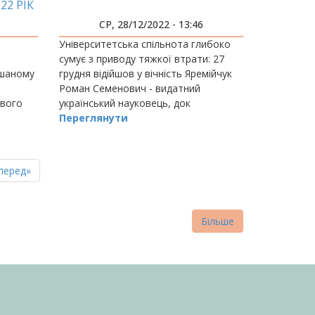
22 РІК
СР, 28/12/2022 - 13:46
Університетська спільнота глибоко
сумує з приводу тяжкої втрати: 27
мішаному
грудня відійшов у вічність Яремійчук
Роман Семенович - видатний
ового
український науковець, док
Переглянути
пна
стання
перед»
нка
торінка
Більше