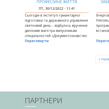
ПРОФЕСІЙНЕ ЖИТТЯ
ЗАБ
EXP
ПТ, 30/12/2022 - 11:41
Сьогодні в Інституті гуманітарної
Вчерго
підготовки та державного управління
Petrole
святковий день – відбулось вручення
програм
дипломів магістра випускникам
встано
спеціальностей «Документознавство
та інформаційна діяльність»,
Переглянути
Перегл
«Публічне упра
РОЗБИВКА
НА
Перш
« Наз
СТОРІНКИ
сторін
ПАРТНЕРИ