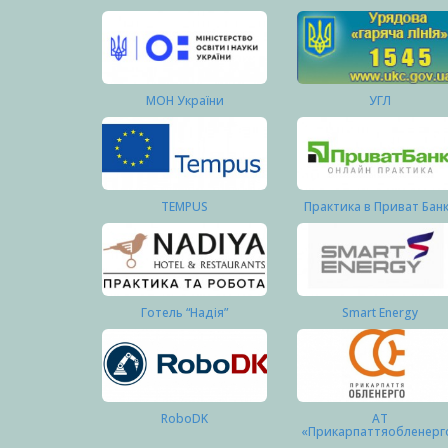
МОН України
УГЛ
TEMPUS
Практика в Приват Бан
Готель “Надія”
Smart Energy
RoboDK
АТ
«Прикарпаттяобленерг