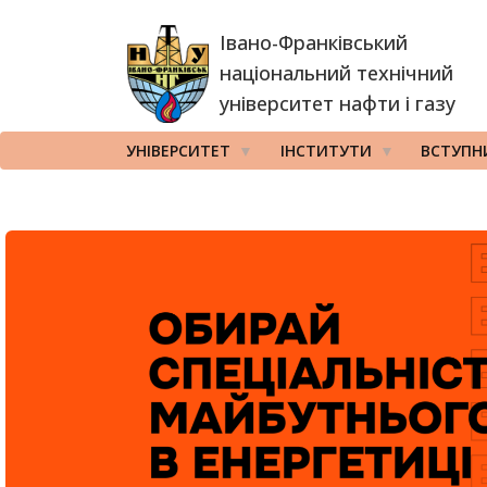
Перейти
Івано-Франківський
до
основного
національний технічний
вмісту
університет нафти і газу
УНІВЕРСИТЕТ
ІНСТИТУТИ
ВСТУПН