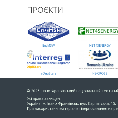
ПРОЄКТИ
EnyMSW
NET4SENERGY
eDigiStars
HE-CROSS
© 2025
Івано Франківський національний технічний
Усi права захищенi.
Україна, м. Івано-Франківськ, вул. Карпатська, 15.
При використанні матеріалів гіперпосилання на ре