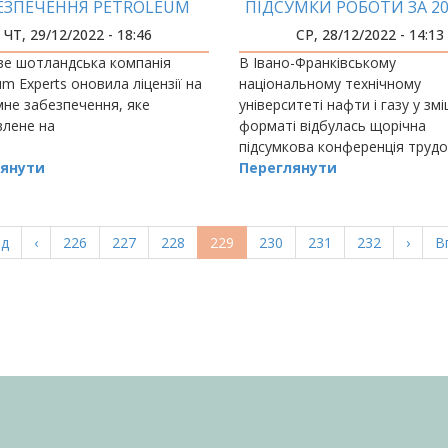
ЕЗПЕЧЕННЯ PETROLEUM
ПІДСУМКИ РОБОТИ ЗА 20
ERTS ПРАЦЮЄ НА ЯКІСНУ
ЧТ, 29/12/2022 - 18:46
СР, 28/12/2022 - 14:13
ОСВІТУ В ІФНТУНГ
ве шотландська компанія
В Івано-Франківському
um Experts оновила ліцензії на
національному технічному
не забезпечення, яке
університеті нафти і газу у з
влене на
форматі відбулась щорічна
підсумкова конференція труд
янути
колективу за участі голови
Переглянути
Наглядової ради університету
а
ад
Попередня
‹
Page
226
Page
227
Page
228
Поточна
229
Page
230
Page
231
Page
232
Насту
›
О
В
ка
сторінка
сторінка
сторі
с