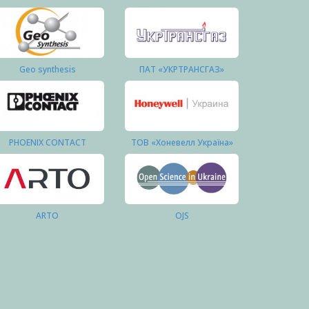
Geo synthesis
ПАТ «УКРТРАНСГАЗ»
PHOENIX CONTACT
ТОВ «Хоневелл Україна»
ARTO
OJS