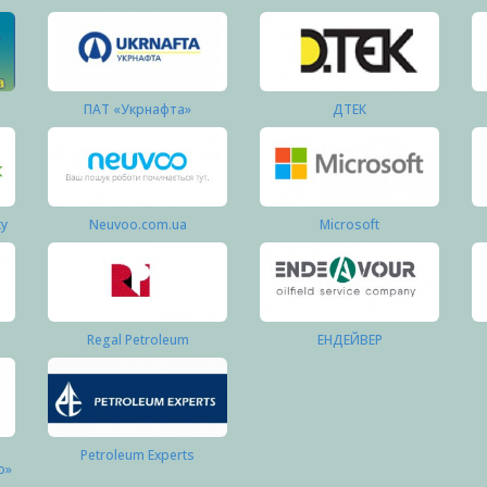
ПАТ «Укрнафта»
ДТЕК
ку
Neuvoo.com.ua
Microsoft
Regal Petroleum
ЕНДЕЙВЕР
Petroleum Experts
о»