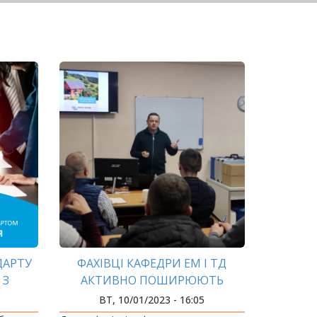
ДАРТУ
ФАХІВЦІ КАФЕДРИ ЕМ І ТД
 З
АКТИВНО ПОШИРЮЮТЬ
ХІВЦІ
ПРАКТИЧНІ ЗНАННЯ З
ВТ, 10/01/2023 - 16:05
ЕНЕРГОЕФЕКТИВНОСТІ Й