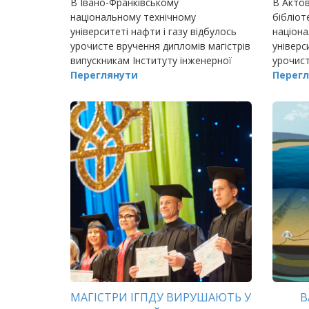
В Івано-Франківському
В Актов
національному технічному
бібліот
університеті нафти і газу відбулось
націона
урочисте вручення дипломів магістрів
універс
випускникам Інституту інженерної
урочист
механіки.
Переглянути
магістр
Перегл
будівни
(ІАБЕ
МАГІСТРИ ІГПДУ ВИРУШАЮТЬ У
В