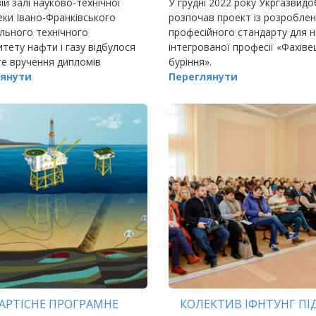
ій залі науково-технічної
У грудні 2022 року Укргазвид
еки Івано-Франківського
розпочав проект із розробле
льного технічного
професійного стандарту для н
итету нафти і газу відбулося
інтегрованої професії «Фахіве
е вручення дипломів
буріння».
ам Інститут архітектури,
янути
Переглянути
цтва та енергетики ІФНТУНГ
АРТІСНЕ ПРОГРАМНЕ
КОЛЕКТИВ ІФНТУНГ ПІ