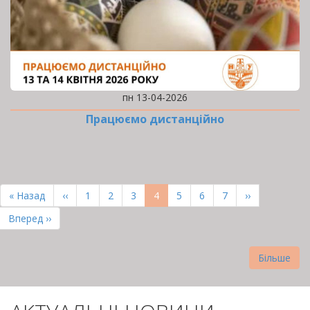
пн 13-04-2026
Працюємо дистанційно
РОЗБИВКА
НА
Перша
« Назад
Попередня
‹‹
Page
1
Page
2
Page
3
Поточна
4
Page
5
Page
6
Page
7
Наступна
››
СТОРІНКИ
сторінка
сторінка
сторінка
сторінка
Остання
Вперед ››
сторінка
Більше