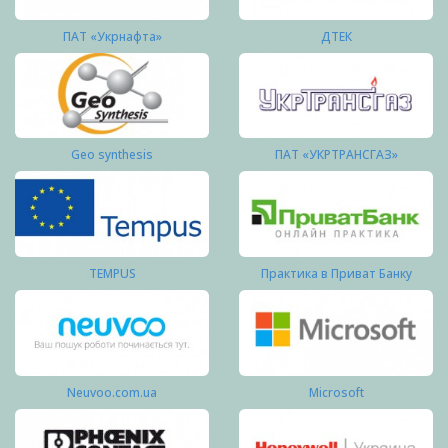
ПАТ «Укрнафта»
ДТЕК
Geo synthesis
ПАТ «УКРТРАНСГАЗ»
TEMPUS
Практика в Приват Банку
Neuvoo.com.ua
Microsoft