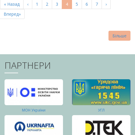
Перша
« Назад
Попередня
‹
Page
1
Page
2
Page
3
Поточна
4
Page
5
Page
6
Page
7
Наступна
›
СТОРІНКИ
сторінка
сторінка
сторінка
сторінка
Остання
Вперед»
сторінка
Більше
ПАРТНЕРИ
МОН України
УГЛ