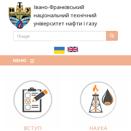
Перейти
Івано-Франківський
до
основного
національний технічний
вмісту
університет нафти і газу
ПОШУК
Пошук
ПОШУКОВА
ФОРМА
МЕНЮ
ВСТУП
НАУКА