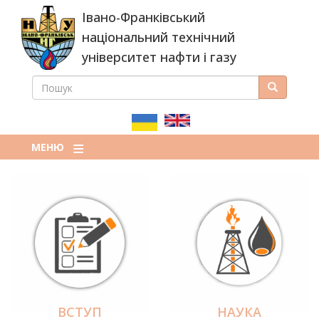
Перейти
Івано-Франківський
до
основного
національний технічний
вмісту
університет нафти і газу
ПОШУК
Пошук
ПОШУКОВА
ФОРМА
МЕНЮ
ВСТУП
НАУКА