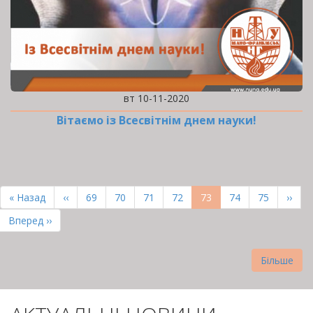
вт 10-11-2020
Вітаємо із Всесвітнім днем науки!
РОЗБИВКА
НА
Перша
« Назад
Попередня
‹‹
Page
69
Page
70
Page
71
Page
72
Поточна
73
Page
74
Page
75
Наст
››
СТОРІНКИ
сторінка
сторінка
сторінка
сторі
Остання
Вперед ››
сторінка
Більше