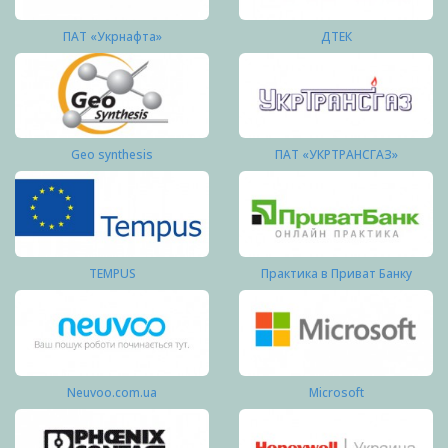
ПАТ «Укрнафта»
ДТЕК
Geo synthesis
ПАТ «УКРТРАНСГАЗ»
TEMPUS
Практика в Приват Банку
Neuvoo.com.ua
Microsoft