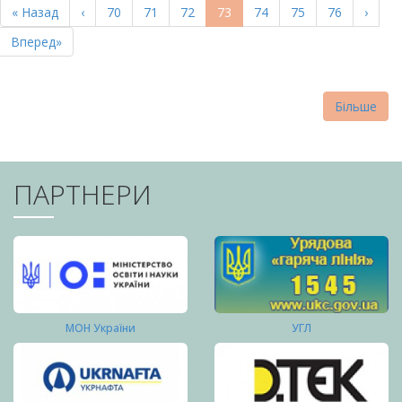
Перша
« Назад
Попередня
‹
Page
70
Page
71
Page
72
Поточна
73
Page
74
Page
75
Page
76
Насту
›
СТОРІНКИ
сторінка
сторінка
сторінка
сторі
Остання
Вперед»
сторінка
Більше
ПАРТНЕРИ
МОН України
УГЛ