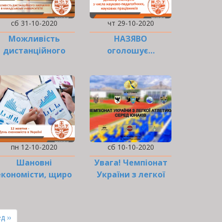
сб 31-10-2020
чт 29-10-2020
Можливість
НАЗЯВО
дистанційного
оголошує…
навчання в
канадському
університеті
пн 12-10-2020
сб 10-10-2020
Шановні
Увага! Чемпіонат
економісти, щиро
України з легкої
вітаємо вас з
атлетики!
професійним
святом!
ння
д ››