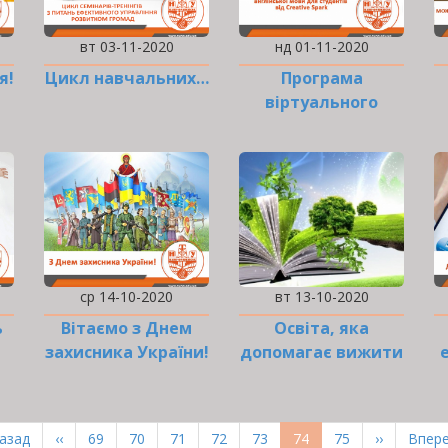
вт 03-11-2020
нд 01-11-2020
я!
Цикл навчальних…
Програма
віртуального
вивчення
англійської мови
для студентів від
Creative Spark
ср 14-10-2020
вт 13-10-2020
ь
Вітаємо з Днем
Освіта, яка
захисника України!
допомагає вижити
рша
Назад
Попередня
‹‹
Page
69
Page
70
Page
71
Page
72
Page
73
Поточна
74
Page
75
Наступна
››
Оста
Впере