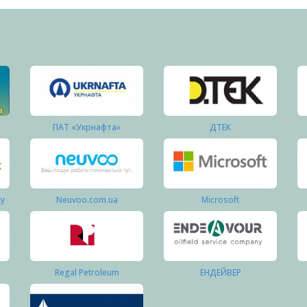
ПАТ «Укрнафта»
ДТЕК
ку
Neuvoo.com.ua
Microsoft
Regal Petroleum
ЕНДЕЙВЕР