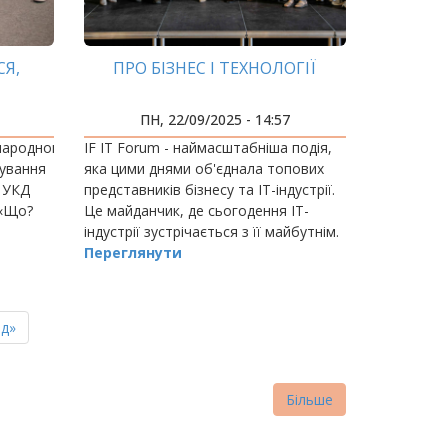
Я,
ПРО БІЗНЕС І ТЕХНОЛОГІЇ
ПН, 22/09/2025 - 14:57
народного
IF IT Forum - наймасштабніша подія,
кування
яка цими днями об'єднала топових
в УКД
представників бізнесу та ІТ-індустрії.
 «Що?
Це майданчик, де сьогодення ІТ-
індустрії зустрічається з її майбутнім.
Переглянути
ня
д»
нка
Більше