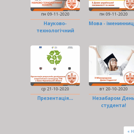
пн 09-11-2020
пн 09-11-2020
Науково-
Мова - іменинниц
технологічний
конкурс від
компанії ПРАТ ПВІ
ЗІТ
НАФТОГАЗБУДІЗОЛЯЦІЯ
ср 21-10-2020
вт 20-10-2020
Презентація…
Незабаром Ден
студента!
РОЗБИВКА
НА
Пе
« 
СТОРІНКИ