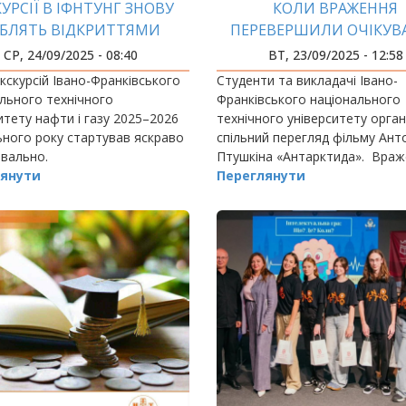
УРСІЇ В ІФНТУНГ ЗНОВУ
КОЛИ ВРАЖЕННЯ
БЛЯТЬ ВІДКРИТТЯМИ
ПЕРЕВЕРШИЛИ ОЧІКУВ
СР, 24/09/2025 - 08:40
ВТ, 23/09/2025 - 12:58
кскурсій Івано-Франківського
Студенти та викладачі Івано-
льного технічного
Франківського національного
итету нафти і газу 2025–2026
технічного університету орган
ного року стартував яскраво
спільний перегляд фільму Ант
авально.
Птушкіна «Антарктида». Враж
янути
море! Глядачі кажуть: «Тепер
Переглянути
зрозуміло, чому цей фільм ст
популярним».