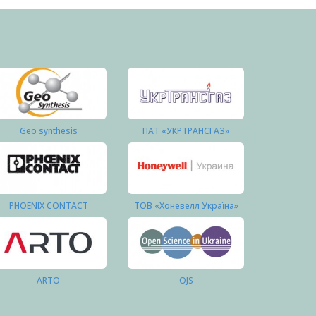
Geo synthesis
ПАТ «УКРТРАНСГАЗ»
PHOENIX CONTACT
ТОВ «Хоневелл Україна»
ARTO
OJS