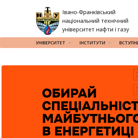
Перейти
Івано-Франківський
до
основного
національний технічний
вмісту
університет нафти і газу
УНІВЕРСИТЕТ
ІНСТИТУТИ
ВСТУПН