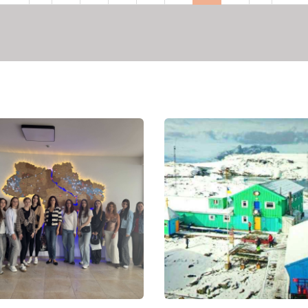
рінка
сторінка
сторінка
сторінка
сторі