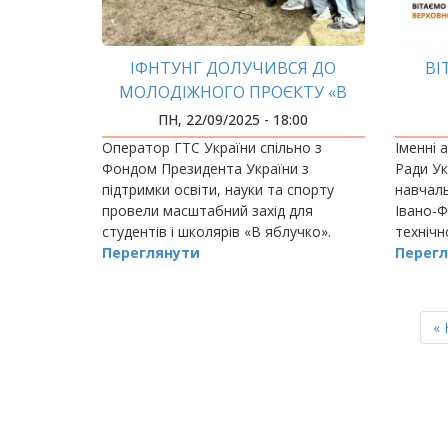
ІФНТУНГ ДОЛУЧИВСЯ ДО
ВІ
МОЛОДІЖНОГО ПРОЄКТУ «В
ЯБЛУЧКО»
ПН, 22/09/2025 - 18:00
Оператор ГТС України спільно з
Іменні 
Фондом Президента України з
Ради Ук
підтримки освіти, науки та спорту
навчаль
провели масштабний захід для
Івано-Ф
студентів і школярів «В яблучко».
технічн
Переглянути
Іван Ци
Перегл
механі
РОЗБИВКА
НА
П
« 
СТОРІНКИ
ст