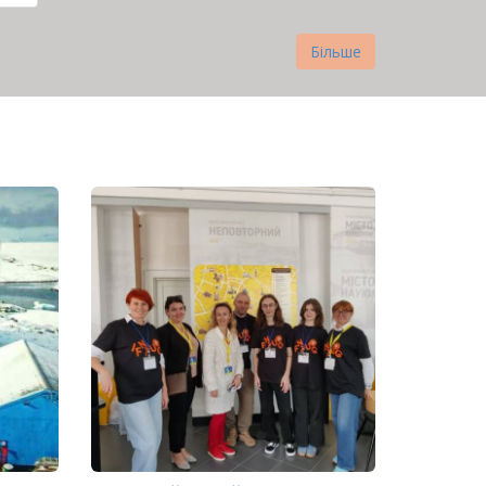
нка
Більше