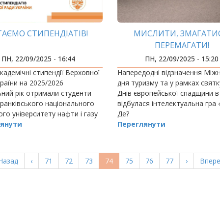
ТАЄМО СТИПЕНДІАТІВ!
МИСЛИТИ, ЗМАГАТИС
ПЕРЕМАГАТИ!
ПН, 22/09/2025 - 16:44
ПН, 22/09/2025 - 15:20
академічні стипендії Верховної
Напередодні відзначення Між
раїни на 2025/2026
дня туризму та у рамках свят
ний рік отримали студенти
Днів європейської спадщини 
ранківського національного
відбулася інтелектуальна гра
ого університету нафти і газу
Де?
ганюк (Інститут інженерної
янути
Переглянути
ерша
Назад
Попередня
‹
Page
71
Page
72
Page
73
Поточна
74
Page
75
Page
76
Page
77
Наступна
›
Остан
Впере
орінка
сторінка
сторінка
сторінка
сторі