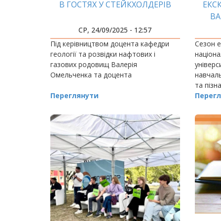
В ГОСТЯХ У СТЕЙКХОЛДЕРІВ
ЕКСК
ВА
СР, 24/09/2025 - 12:57
Під керівництвом доцента кафедри
Сезон е
геології та розвідки нафтових і
націона
газових родовищ Валерія
універс
Омельченка та доцента
навчаль
та пізн
Переглянути
Перегл