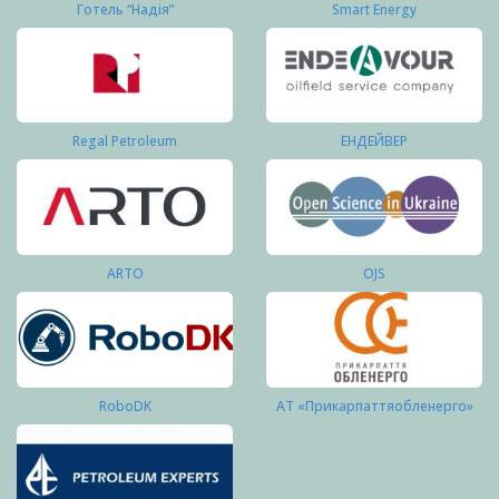
Готель “Надія”
Smart Energy
Regal Petroleum
ЕНДЕЙВЕР
ARTO
OJS
RoboDK
АТ «Прикарпаттяобленерго»