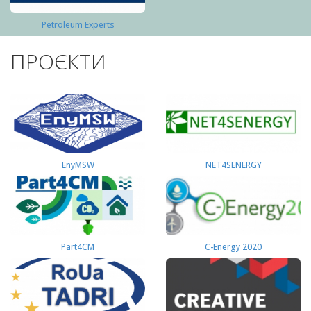
Petroleum Experts
ПРОЄКТИ
EnyMSW
NET4SENERGY
Part4СМ
C-Energy 2020