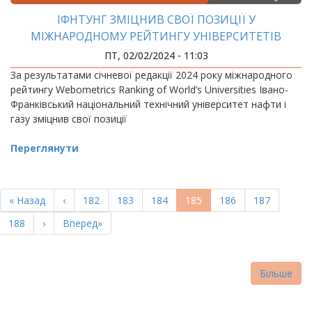
ІФНТУНГ ЗМІЦНИВ СВОЇ ПОЗИЦІЇ У
МІЖНАРОДНОМУ РЕЙТИНГУ УНІВЕРСИТЕТІВ
WEBOMETRICS
ПТ, 02/02/2024 - 11:03
За результатами січневої редакції 2024 року міжнародного
рейтингу Webometrics Ranking of World’s Universities Івано-
Франківський національний технічний університет нафти і
газу зміцнив свої позиції
Переглянути
РОЗБИВКА
НА
Перша
« Назад
Попередня
‹
Page
182
Page
183
Page
184
Поточна
185
Page
186
Page
187
СТОРІНКИ
сторінка
сторінка
сторінка
Page
188
Наступна
›
Остання
Вперед»
сторінка
сторінка
Більше