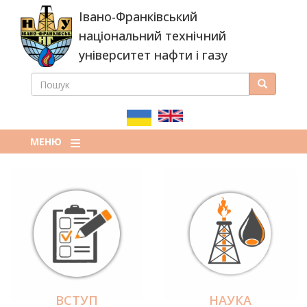
Перейти
Івано-Франківський
до
основного
національний технічний
вмісту
університет нафти і газу
ПОШУК
Пошук
ПОШУКОВА
ФОРМА
МЕНЮ
ВСТУП
НАУКА