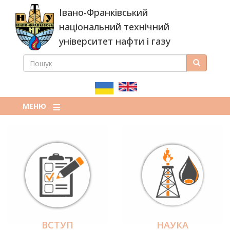
Перейти
Івано-Франківський
до
основного
національний технічний
вмісту
університет нафти і газу
ПОШУК
Пошук
ПОШУКОВА
ФОРМА
МЕНЮ
ВСТУП
НАУКА