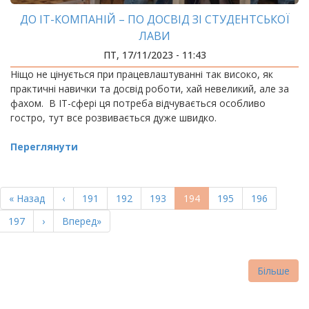
ДО ІТ-КОМПАНІЙ – ПО ДОСВІД ЗІ СТУДЕНТСЬКОЇ
ЛАВИ
ПТ, 17/11/2023 - 11:43
Ніщо не цінується при працевлаштуванні так високо, як
практичні навички та досвід роботи, хай невеликий, але за
фахом. В ІТ-сфері ця потреба відчувається особливо
гостро, тут все розвивається дуже швидко.
Переглянути
РОЗБИВКА
НА
Перша
« Назад
Попередня
‹
Page
191
Page
192
Page
193
Поточна
194
Page
195
Page
196
СТОРІНКИ
сторінка
сторінка
сторінка
Page
197
Наступна
›
Остання
Вперед»
сторінка
сторінка
Більше