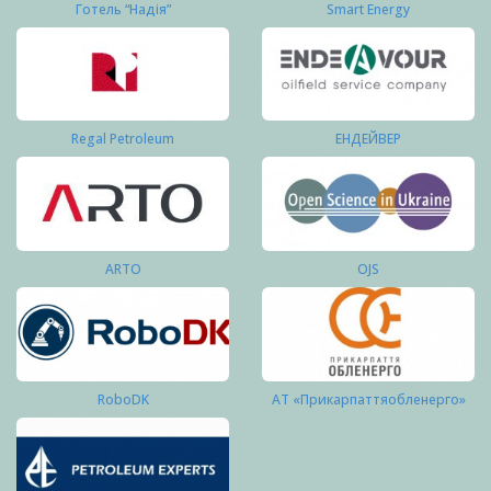
Готель “Надія”
Smart Energy
Regal Petroleum
ЕНДЕЙВЕР
ARTO
OJS
RoboDK
АТ «Прикарпаттяобленерго»