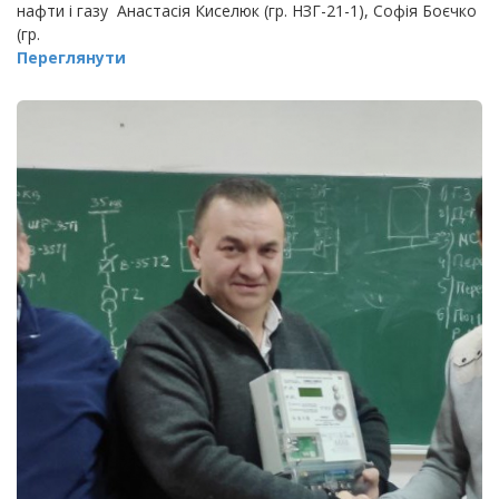
нафти і газу Анастасія Киселюк (гр. НЗГ-21-1), Софія Боєчко
(гр.
Переглянути