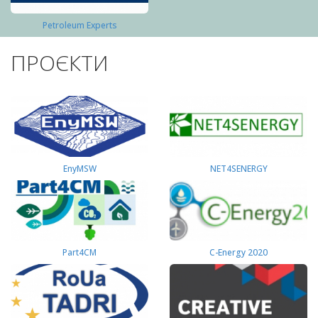
Petroleum Experts
ПРОЄКТИ
EnyMSW
NET4SENERGY
Part4СМ
C-Energy 2020