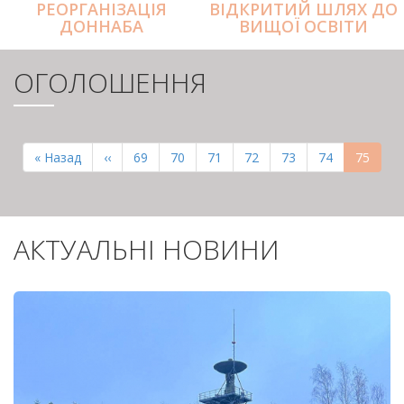
РЕОРГАНІЗАЦІЯ
ВІДКРИТИЙ ШЛЯХ ДО
ДОННАБА
ВИЩОЇ ОСВІТИ
ОГОЛОШЕННЯ
РОЗБИВКА
НА
Перша
« Назад
Попередня
‹‹
Page
69
Page
70
Page
71
Page
72
Page
73
Page
74
Поточн
75
СТОРІНКИ
сторінка
сторінка
сторінк
АКТУАЛЬНІ НОВИНИ