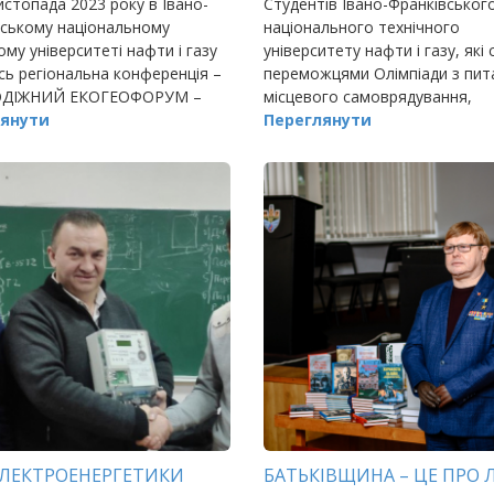
истопада 2023 року в Івано-
Студентів Івано-Франківськог
вському національному
національного технічного
ому університеті нафти і газу
університету нафти і газу, які
сь регіональна конференція –
переможцями Олімпіади з пит
ДІЖНИЙ ЕКОГЕОФОРУМ –
місцевого самоврядування,
янути
децентралізації влади та публ
Переглянути
управління відзначено грошо
нагородами від Івано-…
ЛЕКТРОЕНЕРГЕТИКИ
БАТЬКІВЩИНА – ЦЕ ПРО