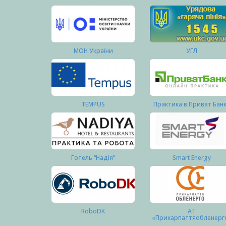
МОН України
УГЛ
TEMPUS
Практика в Приват Бан
Готель “Надія”
Smart Energy
RoboDK
АТ
«Прикарпаттяобленерг