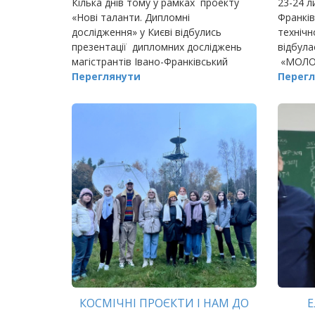
Кілька днів тому у рамках проекту
23-24 л
«Нові таланти. Дипломні
Франкі
дослідження» у Києві відбулись
технічн
презентації дипломних досліджень
відбула
магістрантів Івано-Франківський
«МОЛО
національний технічний університет
Переглянути
2023».
Перегл
нафти і газу.
КОСМІЧНІ ПРОЄКТИ І НАМ ДО
Е