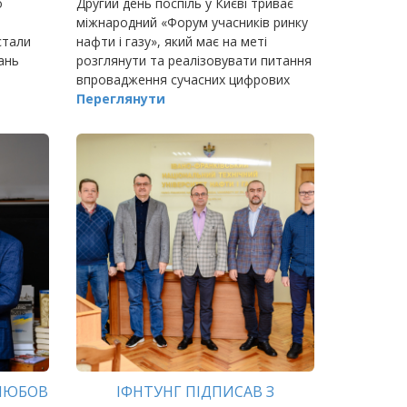
о
Другий день поспіль у Києві триває
міжнародний «Форум учасників ринку
 стали
нафти і газу», який має на меті
ань
розглянути та реалізовувати питання
впровадження сучасних цифрових
ічного
рішень у нафтогазовому секторі для
Переглянути
вими
підвищення ефективності діяльності
ко
 ЛЮБОВ
ІФНТУНГ ПІДПИСАВ З