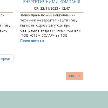
ЕНЕРГЕТИЧНИМИ КОМПАНІЯ
ОДРАЗУ ДВІ УГОДИ ПРО
СР, 22/11/2023 - 12:47
СПІВПРАЦЮ
но-
Івано-Франківський національний
технічний університет нафти і газу
 і газу
підписав одразу дві угоди про
тарної
співпрацю з енергетичними компанія
ТОВ «СТЕМ СОЛАР» та ТОВ
ві.
«Прикарпа
Переглянути
пна
стання
перед»
нка
торінка
Більше