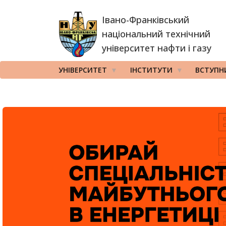
Перейти
Івано-Франківський
до
основного
національний технічний
вмісту
університет нафти і газу
УНІВЕРСИТЕТ
ІНСТИТУТИ
ВСТУПН