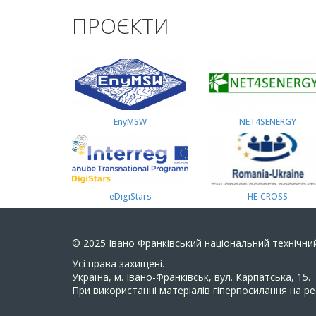
ПРОЄКТИ
EnyMSW
NET4SENERGY
eDigiStars
HE-CROSS
© 2025
Івано Франківський національний технічний
Усi права захищенi.
Україна, м. Івано-Франківськ, вул. Карпатська, 15.
При використанні матеріалів гіперпосилання на ре