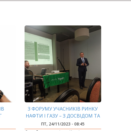
ІВ
З ФОРУМУ УЧАСНИКІВ РИНКУ
Г
НАФТИ І ГАЗУ – З ДОСВІДОМ ТА
ПОДАРУНКАМИ
ПТ, 24/11/2023 - 08:45