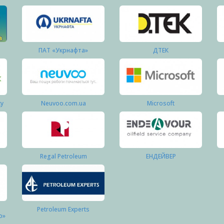
ПАТ «Укрнафта»
ДТЕК
ку
Neuvoo.com.ua
Microsoft
Regal Petroleum
ЕНДЕЙВЕР
Petroleum Experts
о»