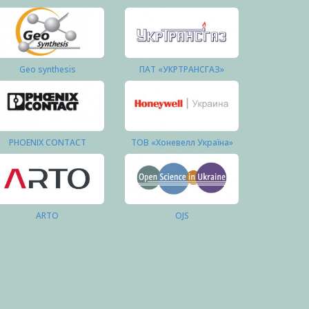
Geo synthesis
ПАТ «УКРТРАНСГАЗ»
PHOENIX CONTACT
ТОВ «Хоневелл Україна»
ARTO
OJS