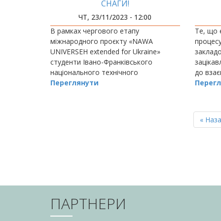
СНАГИ!
СТЕЙ
ЧТ, 23/11/2023 - 12:00
В рамках чергового етапу
Те, що 
міжнародного проєкту «NAWA
процесу
UNIVERSEH extended for Ukraine»
закладо
студенти Івано-Франківського
зацікав
національного технічного
до взає
університету нафти і газу Анастасія
Переглянути
освітнь
Перегл
Киселюк (гр. НЗГ-21-1), Софія Боєчко
сьогодн
(гр.
РОЗБИВКА
НА
Перш
« Наз
СТОРІНКИ
сторін
ПАРТНЕРИ