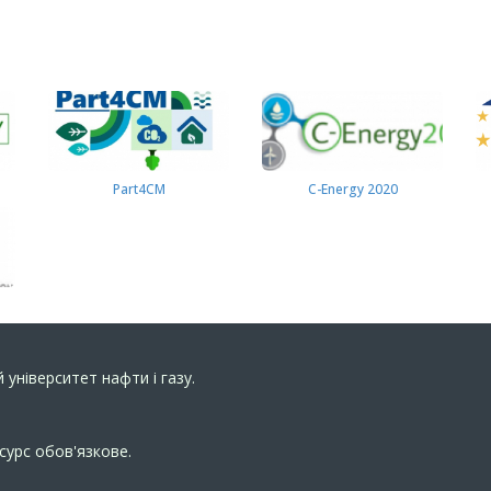
Part4СМ
C-Energy 2020
 університет нафти і газу.
сурс обов'язкове.