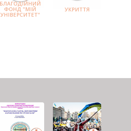
БЛАГОДІЙНИЙ
ФОНД "МІЙ
УКРИТТЯ
УНІВЕРСИТЕТ"