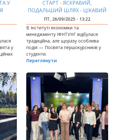
ТА У
СТАРТ - ЯСКРАВИЙ,
Я
ПОДАЛЬШИЙ ШЛЯХ - ЦІКАВИЙ
ПТ, 26/09/2025 - 13:22
В Інституті економіки та
менеджменту ІФНТУНГ відбулася
булася
традиційна, але щоразу особлива
вята у
подія — Посвята першокурсників у
ційних
студенти.
Переглянути