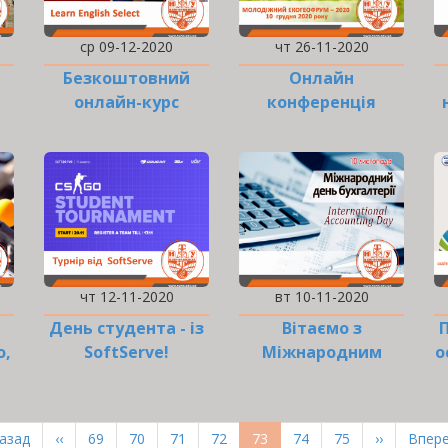
ср 09-12-2020
чт 26-11-2020
Безкоштовний
Онлайн
онлайн-курс
конференція
англійської мови
«Молодіжний
ів
екогеофорум –
2020»
чт 12-11-2020
вт 10-11-2020
День студента - із
Вітаємо з
о,
SoftServe!
Міжнародним
о
днем бухгалтерії!
рша
Назад
Попередня
‹‹
Page
69
Page
70
Page
71
Page
72
Поточна
73
Page
74
Page
75
Наступна
››
Оста
Впере