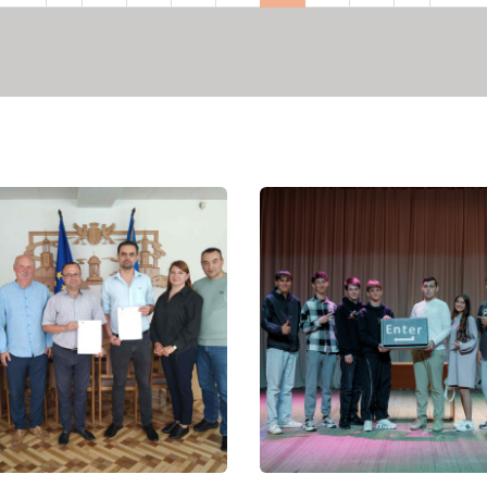
рінка
сторінка
сторінка
сторінка
сторі