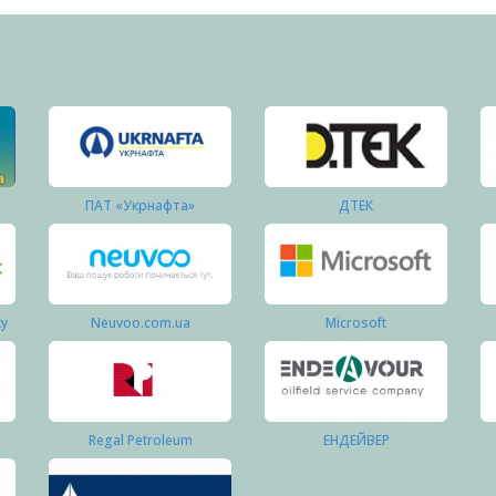
ПАТ «Укрнафта»
ДТЕК
ку
Neuvoo.com.ua
Microsoft
Regal Petroleum
ЕНДЕЙВЕР