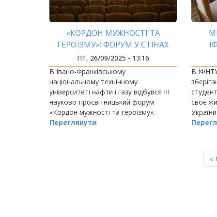
«КОРДОН МУЖНОСТІ ТА
М
ГЕРОЇЗМУ»: ФОРУМ У СТІНАХ
І
ІФНТУНГ
О
ПТ, 26/09/2025 - 13:16
В Івано-Франківському
В ІФНТ
національному технічному
зберіга
університеті нафти і газу відбувся ІІІ
студенті
науково-просвітницький форум
своє жи
«Кордон мужності та героїзму».
України
Переглянути
Перегл
РОЗБИВКА
НА
П
« 
СТОРІНКИ
ст