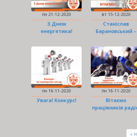
пн 21-12-2020
вт 15-12-2020
З Днем
Станіслав
енергетика!
Барановський –
стипендіат
Кабінету Міністр
України!
пн 16-11-2020
пн 16-11-2020
Увага! Конкурс!
Вітаємо
працівників раді
телебачення та
зв’язку!
РОЗБИВКА
НА
Пе
« 
СТОРІНКИ