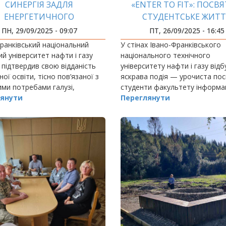
СИНЕРГІЯ ЗАДЛЯ
«ENTER TO FIT»: ПОСВЯ
ЕНЕРГЕТИЧНОГО
СТУДЕНТСЬКЕ ЖИТТ
АЙБУТНЬОГО КРАЇНИ
ПН, 29/09/2025 - 09:07
ПТ, 26/09/2025 - 16:45
ранківський національний
У стінах Івано-Франківського
ий університет нафти і газу
національного технічного
підтвердив свою відданість
університету нафти і газу від
сної освіти, тісно пов’язаної з
яскрава подія — урочиста пос
ми потребами галузі,
студенти факультету інформа
люючи співпрацю з провідними
янути
технологій.
Переглянути
и енергетичного сектору.