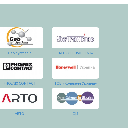
Geo synthesis
ПАТ «УКРТРАНСГАЗ»
PHOENIX CONTACT
ТОВ «Хоневелл Україна»
ARTO
OJS