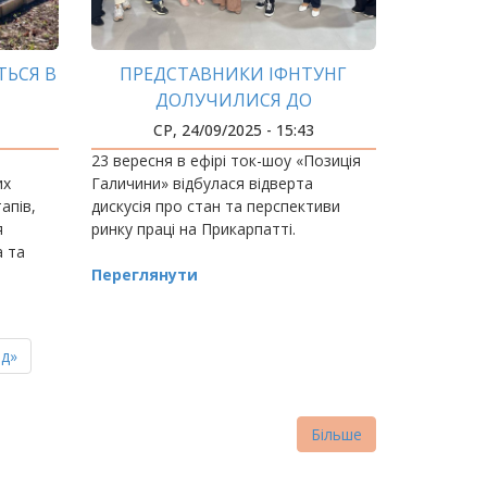
ТЬСЯ В
ПРЕДСТАВНИКИ ІФНТУНГ
ДОЛУЧИЛИСЯ ДО
ОБГОВОРЕННЯ ПРОБЛЕМ РИНКУ
СР, 24/09/2025 - 15:43
ПРАЦІ
23 вересня в ефірі ток-шоу «Позиція
их
Галичини» відбулася відверта
апів,
дискусія про стан та перспективи
я
ринку праці на Прикарпатті.
а та
Переглянути
ації.
ня
д»
нка
Більше