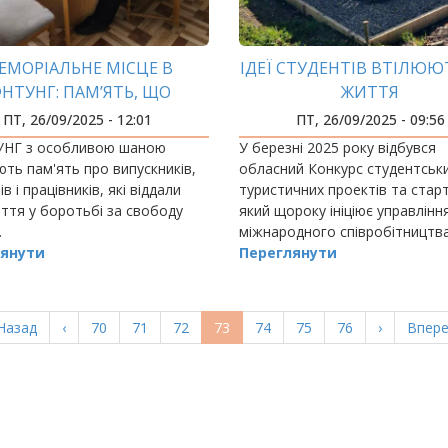
ЕМОРІАЛЬНЕ МІСЦЕ В
ІДЕЇ СТУДЕНТІВ ВТІЛЮЮ
ФНТУНГ: ПАМ’ЯТЬ, ЩО
ЖИТТЯ
Б’ЄДНУЄ ПОКОЛІННЯ
ПТ, 26/09/2025 - 12:01
ПТ, 26/09/2025 - 09:56
УНГ з особливою шаною
У березні 2025 року відбувся
ють пам'ять про випускників,
обласний Конкурс студентськ
в і працівників, які віддали
туристичних проектів та старт
ття у боротьбі за свободу
який щороку ініціює управлінн
.
міжнародного співробітництв
янути
євроінтеграції громад Івано-
Переглянути
Франківської облдержадміністр
ерша
Назад
Попередня
‹
Page
70
Page
71
Page
72
Поточна
73
Page
74
Page
75
Page
76
Наступна
›
Остан
Впере
орінка
сторінка
сторінка
сторінка
сторі