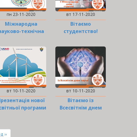
пн 23-11-2020
вт 17-11-2020
Міжнародна
Вітаємо
науково-технічна
студентство!
конференція
«Нафтогазова
галузь:
перспективи
нарощування
ресурсної…
вт 10-11-2020
вт 10-11-2020
Презентація нової
Вітаємо із
світньої програми
Всесвітнім днем
«Інженерія
науки!
відновлюваної
енергетики»
ння
д ››