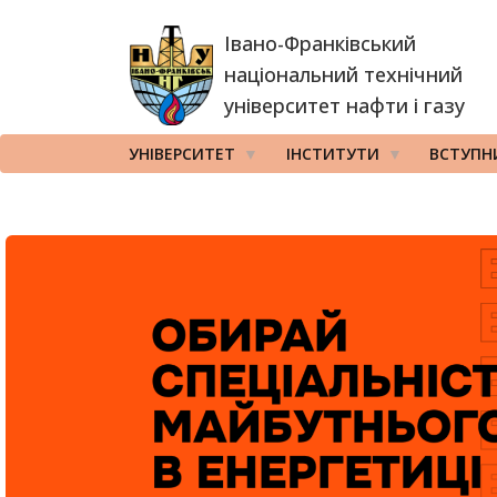
Перейти
Івано-Франківський
до
основного
національний технічний
вмісту
університет нафти і газу
УНІВЕРСИТЕТ
ІНСТИТУТИ
ВСТУПН