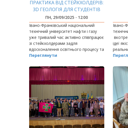
ПРАКТИКА ВІД СТЕЙКХОЛДЕРІВ:
3D ГЕОЛОГІЯ ДЛЯ СТУДЕНТІВ
М
ПН, 29/09/2025 - 12:00
Івано-Франківський національний
Івано-Ф
технічний університет нафти і газу
технічн
уже тривалий час активно співпрацює
вкотре 
зі стейкхолдерами задля
ідеї які
вдосконалення освітнього процесу та
реальни
якісної підготовки майбутніх фахівців.
Переглянути
поглиб
Перегл
гравцям