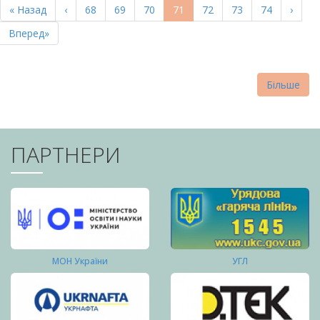
Перша
« Назад
Попередня
‹
Page
68
Page
69
Page
70
Поточна
71
Page
72
Page
73
Page
74
Насту
›
СТОРІНКИ
сторінка
сторінка
сторінка
сторі
Остання
Вперед»
сторінка
Більше
ПАРТНЕРИ
МОН України
УГЛ