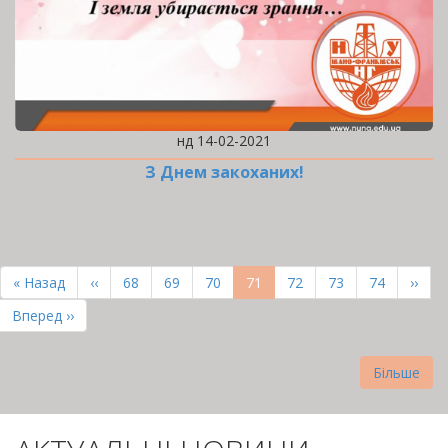
нд 14-02-2021
З Днем закоханих!
РОЗБИВКА
НА
Перша
« Назад
Попередня
‹‹
Page
68
Page
69
Page
70
Поточна
71
Page
72
Page
73
Page
74
Наст
››
СТОРІНКИ
сторінка
сторінка
сторінка
сторі
Остання
Вперед ››
сторінка
Більше