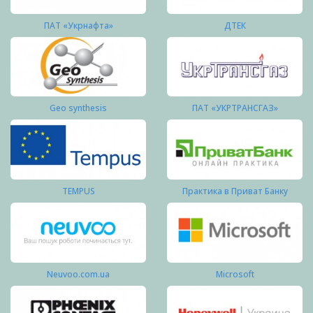
ПАТ «Укрнафта»
ДТЕК
Geo synthesis
ПАТ «УКРТРАНСГАЗ»
TEMPUS
Практика в Приват Банку
Neuvoo.com.ua
Microsoft