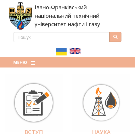
Перейти
Івано-Франківський
до
основного
національний технічний
вмісту
університет нафти і газу
ПОШУК
Пошук
ПОШУКОВА
ФОРМА
МЕНЮ
ВСТУП
НАУКА