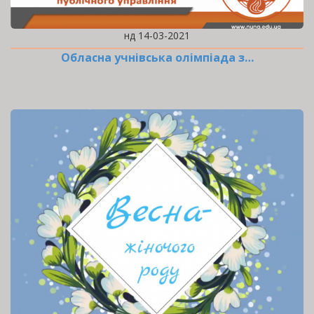
нд 14-03-2021
Обласна учнівська олімпіада з…