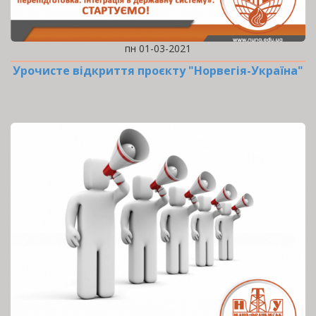
пн 01-03-2021
Урочисте відкриття проєкту "Норвегія-Україна"