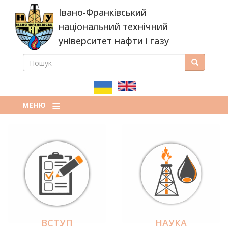
Перейти
Івано-Франківський
до
основного
національний технічний
вмісту
університет нафти і газу
ПОШУК
Пошук
ПОШУКОВА
ФОРМА
МЕНЮ
ВСТУП
НАУКА