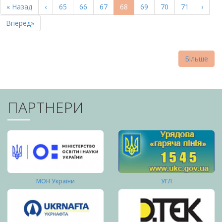
Перша
« Назад
Попередня
‹
Page
65
Page
66
Page
67
Поточна
68
Page
69
Page
70
Page
71
Насту
›
СТОРІНКИ
сторінка
сторінка
сторінка
сторі
Остання
Вперед»
сторінка
Більше
ПАРТНЕРИ
МОН України
УГЛ