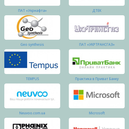
ПАТ «Укрнафта»
ДТЕК
Geo synthesis
ПАТ «УКРТРАНСГАЗ»
TEMPUS
Практика в Приват Банку
Neuvoo.com.ua
Microsoft